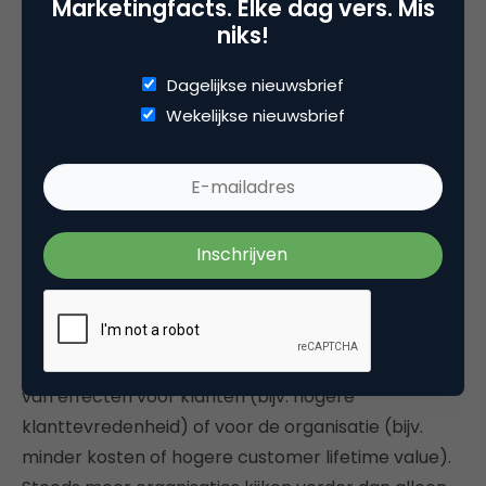
Marketingfacts. Elke dag vers. Mis
niks!
Dagelijkse nieuwsbrief
Wekelijkse nieuwsbrief
Impact: Wat zijn de resultaten van
service design?
Laatste pijler gaat over wat bereikt wordt met
service design. Dit begint met het zichtbaar maken
van effecten voor klanten (bijv. hogere
klanttevredenheid) of voor de organisatie (bijv.
minder kosten of hogere customer lifetime value).