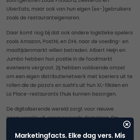
soortgenoten zoals Foodora, Deliveroo en
UberEats, maar ook van hun eigen (ex-)gebruikers
zoals de restauranteigenaren.
Daar komt nog bij dat ook andere logistieke spelers
zoals Amazon, PostNL en DHL naar de voeding- en
maaltijdenmarkt willen betreden. Albert Heijn en
Jumbo hebben hun positie in de foodmarkt
eveneens vergroot. Zij hebben voldoende omzet
om een eigen distributienetwerk met koeriers uit te
rollen die de pizza’s en sushi’s uit hun XL-filialen en
La Place-restaurants thuis kunnen bezorgen.
De digitaliserende wereld zorgt voor nieuwe
concurrentie uit aangrenzende domeinen. De
platformenstrijd wordt steeds heviger. Wie kan een
Marketingfacts. Elke dag vers. Mis
onmisbare positie in het ecosysteem verwerven?