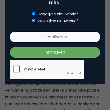
niks!
Succesvolle platformen zullen diegenen zijn die het
meeste waarde toevoegen voor zowel de
Dagelijkse nieuwsbrief
producenten (van voeding, maaltijden en
Wekelijkse nieuwsbrief
bezorgingen) als consumenten.
Grote platformen zijn kwetsbaar
Thuisbezorgd en Uber zijn nog aan het begin van
hun ontwikkeling en uiterst kwetsbaar. Ze hebben
grote hoeveelheden geld geleend en schulden
gemaakt voor het doen van overnames en
ontwikkelen van nieuwe toepassingen. Ze hebben
een hypotheek genomen op de toekomst in de
verwachting dat ze een unieke onmisbare positie
kunnen verwerven die niet meer aan te tasten is.
Hun hoge beurswaarde hebben ze te danken aan