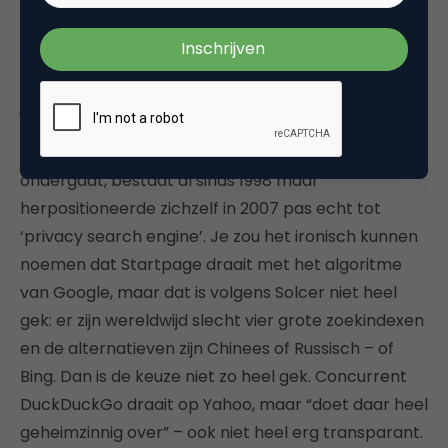
klanten”, zegt Solcer. “Wij hebben 6 miljoen
zoekopdrachten per dag en 2 miljard per jaar, maar
we slaan geen klantgegevens op. Bij Startpage kun
je dansen terwijl niemand kijkt.”
De zoekmachine, die deze zaterdag een rebranding
ondergaat, bestaat al sinds 1998 maar
herpositioneerde zichzelf in 2007 pas echt tot
‘privacy search engine’. Je zou het ironisch kunnen
noemen dat Startpage draait met het algoritme
van Google, maar dat is volgens Solcer niet heel
gek: er zijn wereldwijd slecht vier grote zoekindexen
en de alternatieven zijn Chinees of Russisch – of
Bing. Dan is de keuze niet zo heel gek. Concurrent
DuckDuckGo draait op Yahoo, maar “doet daar heel
geheimzinnig over” – ook niet heel erg transparant.