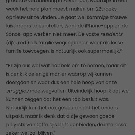
grootste verandering in zeven jaar, waarbij ik in een
week het hele plan moest maken om 22tracks
opnieuw uit te vinden. Je gaat wel sommige trouwe
luisteraars teleurstellen, want de iPhone-app en de
Sonos-app werken niet meer. De vaste
residents
(dj’s, red.) als familie wegsnijden en weer als losse
familie toevoegen, is natuurlijk ook supermoeilijk.”
“Er zijn dus wel wat hobbels om te nemen, maar dit
is denk ik de enige manier waarop wij kunnen
doorgaan en waar dus een hele hoop van onze
struggles
mee wegvallen. Uiteindelijk hoop ik dat we
kunnen zeggen dat het een top besluit was.
Natuurlijk kan het ook gebeuren dat het anders
uitpakt, maar ik denk dat als je gewoon goede
playlists van toffe dj’s blijft aanbieden, de interesse
zeker wel zal blijven.”