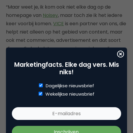
“Maar weet je, ik kom ook niet elke dag op de
homepage van
Noisey
, maar toch zie ik het iedere
keer voorbij komen.
VICE
is een partner van ons, die
helpt niet alleen op het gebied van content, maar
ook met commercie, advertisement en dat soort
dingen. Ik denk dat we meer via sociale media
moeten gaan promoten en werken. Als mensen
Marketingfacts. Elke dag vers. Mis
dan binnenkomen op de homepage, moeten ze
niks!
allemaal vette playlists zien en denken ‘shiiiiiit, hier
wil ik gewoon induiken’.”
Dagelijkse nieuwsbrief
Wekelijkse nieuwsbrief
“Als iemand al twintig jaar ziel
en zaligheid in de muziek heeft
gestopt, dan sta je toch al 3-0