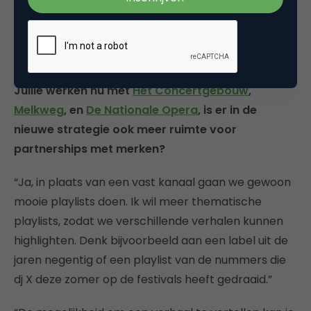
voor tegenover een anonieme
robot.”
Jullie werken nu met
Het Concertgebouw
,
Melkweg
, en
De Nationale Opera
, is er in de
nieuwe strategie ook meer ruimte voor
partnerships met merken?
“Ja, in plaats van een vast kanaal gaan we gewoon
mooie playlists doen. Ik wil meer thematische
playlists, zodat we verschillende verhalen kunnen
highlighten. Denk bijvoorbeeld aan een label uit de
jaren negentig of een playlist van de nummers die
dj X deze zomer op de festivals heeft gedraaid.”