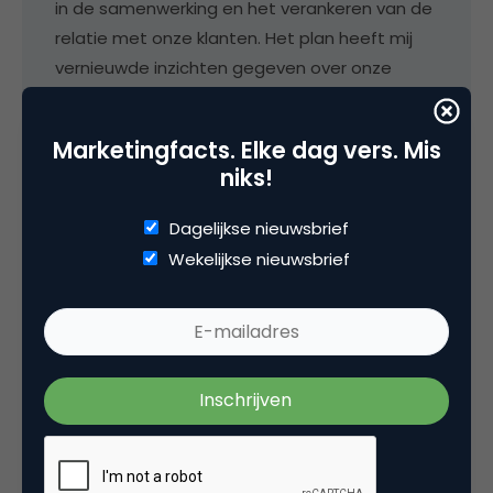
in de samenwerking en het verankeren van de
relatie met onze klanten. Het plan heeft mij
vernieuwde inzichten gegeven over onze
klantbeleving.
Marketingfacts. Elke dag vers. Mis
niks!
In korte tijd up-to-date
Dagelijkse nieuwsbrief
Door de inzet van vakexperts is de stof in de
Wekelijkse nieuwsbrief
colleges zeer actueel. Ze vinden het leuk om hun
passie en kennis te delen, maar de volgende dag
staan ze weer met de voeten in de klei. Je verlaat
de opleiding helemaal up-to-date en met
gegarandeerd veel nieuwe kennis en inzichten! De
stof wordt aangepast o.b.v. de groep en heeft
daardoor meer of minder focus op b2c, b2b of de
publieke sector.