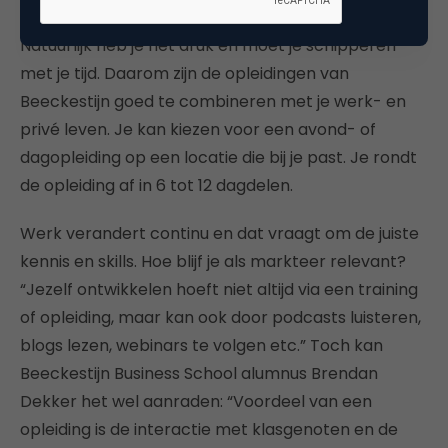
Natuurlijk heb je het druk en moet je schipperen
met je tijd. Daarom zijn de opleidingen van
Beeckestijn goed te combineren met je werk- en
privé leven. Je kan kiezen voor een avond- of
dagopleiding op een locatie die bij je past. Je rondt
de opleiding af in 6 tot 12 dagdelen.
Werk verandert continu en dat vraagt om de juiste
kennis en skills. Hoe blijf je als markteer relevant?
“Jezelf ontwikkelen hoeft niet altijd via een training
of opleiding, maar kan ook door podcasts luisteren,
blogs lezen, webinars te volgen etc.” Toch kan
Beeckestijn Business School alumnus Brendan
Dekker het wel aanraden: “Voordeel van een
opleiding is de interactie met klasgenoten en de