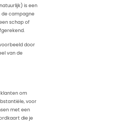
atuurlijk) is een
an de campagne
 een schap of
fgerekend.
jvoorbeeld door
eel van de
r klanten om
bstantiële, voor
nsen met een
rdkaart die je