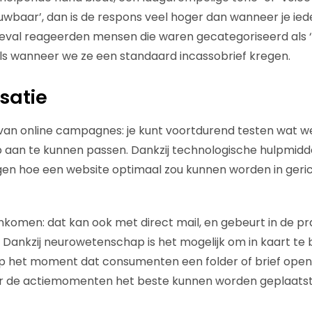
ouwbaar’, dan is de respons veel hoger dan wanneer je ie
t geval reageerden mensen die waren gecategoriseerd als ‘g
als wanneer we ze een standaard incassobrief kregen.
satie
van online campagnes: je kunt voortdurend testen wat w
p aan te kunnen passen. Dankzij technologische hulpmid
ngen hoe een website optimaal zou kunnen worden in geri
komen: dat kan ook met direct mail, en gebeurt in de prak
. Dankzij neurowetenschap is het mogelijk om in kaart te
n op het moment dat consumenten een folder of brief opene
ar de actiemomenten het beste kunnen worden geplaats