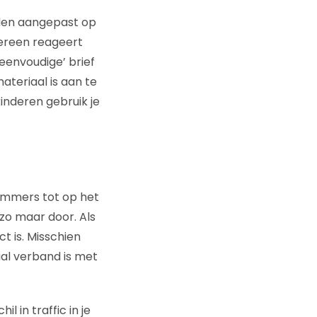
rden aangepast op
dereen reageert
eenvoudige’ brief
ateriaal is aan te
inderen gebruik je
 immers tot op het
zo maar door. Als
t is. Misschien
aal verband is met
 in traffic in je