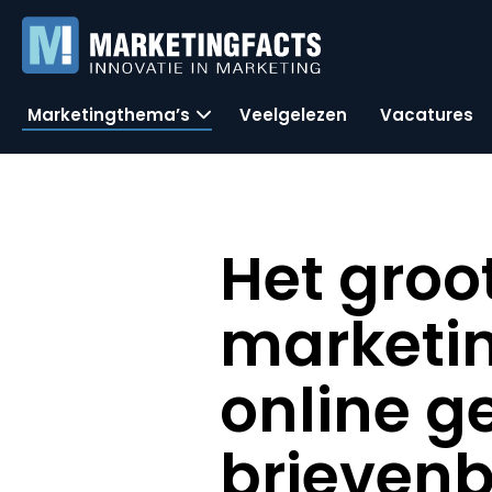
Marketingthema’s
Veelgelezen
Vacatures
Het groo
marketin
online g
brieven