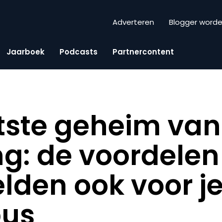
Adverteren
Blogger word
Jaarboek
Podcasts
Partnercontent
tste geheim van 
g: de voordelen
elden ook voor j
bus