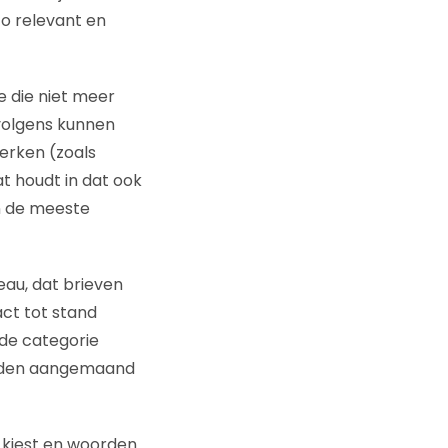
zo relevant en
 die niet meer
rvolgens kunnen
erken (zoals
at houdt in dat ook
n de meeste
au, dat brieven
ct tot stand
de categorie
worden aangemaand
 kiest en woorden