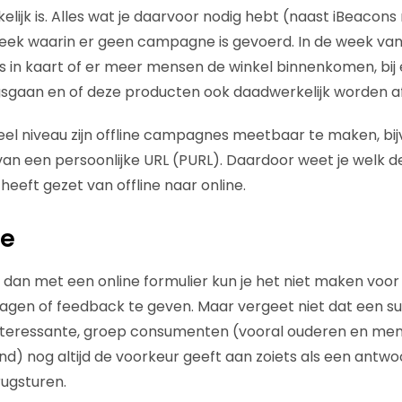
lijk is. Alles wat je daarvoor nodig hebt (naast iBeacons n
week waarin er geen campagne is gevoerd. In de week v
s in kaart of er meer mensen de winkel binnenkomen, bij
sgaan en of deze producten ook daadwerkelijk worden a
dueel niveau zijn offline campagnes meetbaar te maken, bi
an een persoonlijke URL (PURL). Daardoor weet je welk d
eeft gezet van offline naar online.
ie
 dan met een online formulier kun je het niet maken voo
ragen of feedback te geven. Maar vergeet niet dat een su
nteressante, groep consumenten (vooral ouderen en me
d) nog altijd de voorkeur geeft aan zoiets als een antwoo
rugsturen.