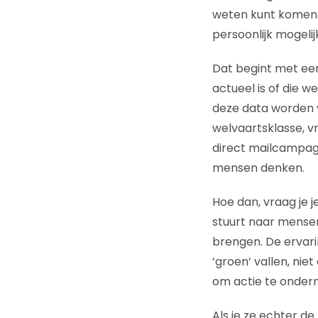
weten kunt komen o
persoonlijk mogeli
Dat begint met ee
actueel is of die w
deze data worden v
welvaartsklasse, vr
direct mailcampagn
mensen denken.
Hoe dan, vraag je 
stuurt naar mensen
brengen. De ervari
‘groen’ vallen, ni
om actie te onder
Als je ze echter d