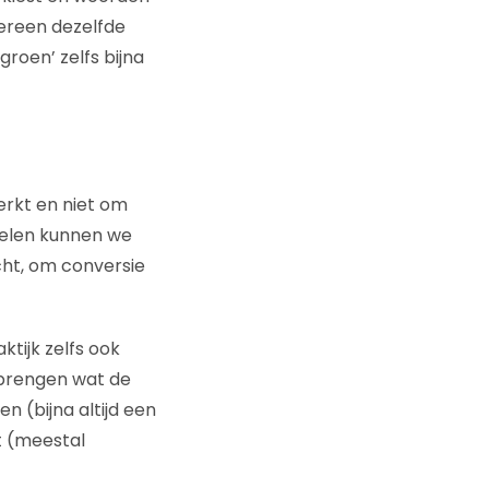
dereen dezelfde
roen’ zelfs bijna
erkt en niet om
delen kunnen we
cht, om conversie
tijk zelfs ook
 brengen wat de
n (bijna altijd een
t (meestal