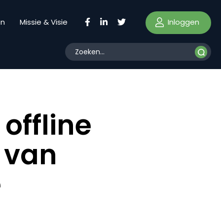
Inloggen
en
Missie & Visie
offline
 van
e