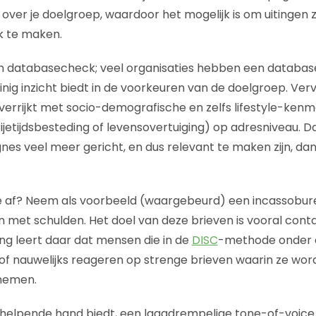
ver je doelgroep, waardoor het mogelijk is om uitingen 
jk te maken.
n databasecheck; veel organisaties hebben een database
einig inzicht biedt in de voorkeuren van de doelgroep. Ve
errijkt met socio-demografische en zelfs lifestyle-kenm
ijetijdsbesteding of levensovertuiging) op adresniveau. D
es veel meer gericht, en dus relevant te maken zijn, da
je af? Neem als voorbeeld (waargebeurd) een incassobure
 met schulden. Het doel van deze brieven is vooral conta
ng leert daar dat mensen die in de
DISC
-methode onder 
et of nauwelijks reageren op strenge brieven waarin ze 
nemen.
e helpende hand biedt, een laagdrempelige tone-of-voice