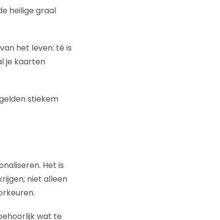
e heilige graal
an het leven: té is
l je kaarten
 gelden stiekem
aliseren. Het is
jgen; niet alleen
orkeuren.
ehoorlijk wat te