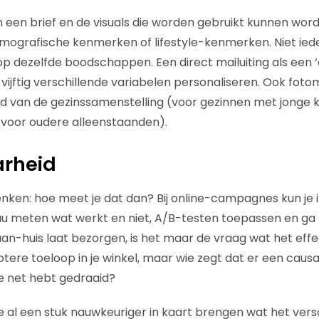
n een brief en de visuals die worden gebruikt kunnen wo
emografische kenmerken of lifestyle-kenmerken. Niet ie
p dezelfde boodschappen. Een direct mailuiting als een ‘
 vijftig verschillende variabelen personaliseren. Ook fotom
 van de gezinssamenstelling (voor gezinnen met jonge k
 voor oudere alleenstaanden).
arheid
 denken: hoe meet je dat dan? Bij online-campagnes kun je
eau meten wat werkt en niet, A/B-testen toepassen en ga 
aan-huis laat bezorgen, is het maar de vraag wat het effec
otere toeloop in je winkel, maar wie zegt dat er een caus
e net hebt gedraaid?
 al een stuk nauwkeuriger in kaart brengen wat het verschil