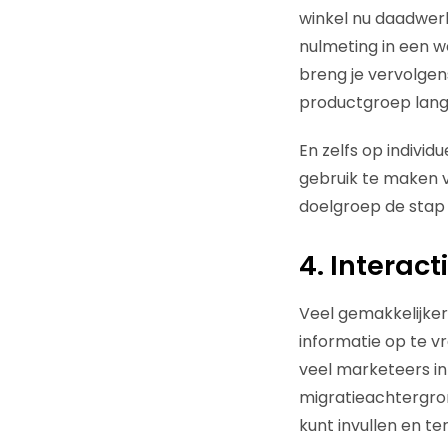
winkel nu daadwerke
nulmeting in een 
breng je vervolgen
productgroep lang
En zelfs op indivi
gebruik te maken v
doelgroep de stap h
4. Interact
Veel gemakkelijker
informatie op te v
veel marketeers i
migratieachtergron
kunt invullen en te