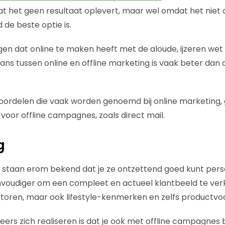
t het geen resultaat oplevert, maar wel omdat het niet d
ijd de beste optie is.
en dat online te maken heeft met de aloude, ijzeren wet v
ans tussen online en offline marketing is vaak beter dan a
voordelen die vaak worden genoemd bij online marketing,
g voor offline campagnes, zoals direct mail.
g
taan erom bekend dat je ze ontzettend goed kunt person
oudiger om een compleet en actueel klantbeeld te verkri
toren, maar ook lifestyle-kenmerken en zelfs productvo
ers zich realiseren is dat je ook met offline campagnes b