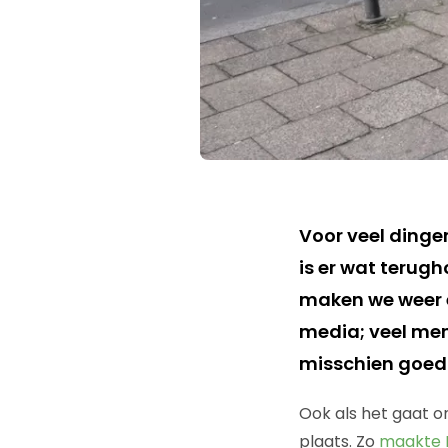
Voor veel dinge
is er wat terug
maken we weer e
media; veel mens
misschien goed i
Ook als het gaat o
plaats. Zo
maakte P