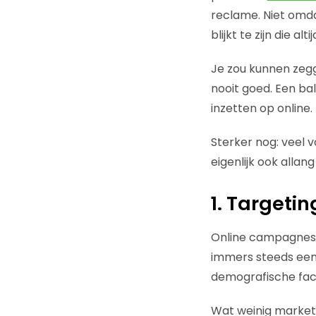
reclame. Niet omda
blijkt te zijn die alt
Je zou kunnen zegg
nooit goed. Een bal
inzetten op online.
Sterker nog: veel 
eigenlijk ook allan
1. Targetin
Online campagnes s
immers steeds eenv
demografische fac
Wat weinig markete