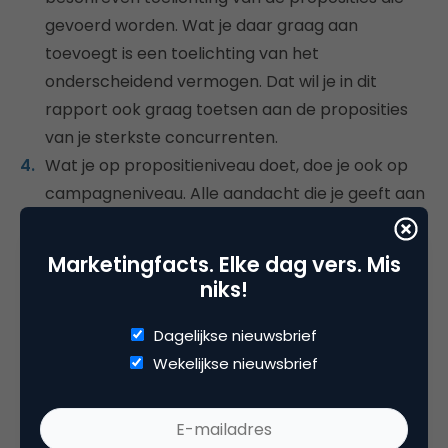
gevoerd worden. Wat je daar graag aan
toevoegt is een toelichting van het
onderscheidend vermogen. Dat wil je in dit
rapport ook graag toetsen aan de proposities
van je sterkste concurrenten.
Wat je op propositieniveau doet, doe je ook op
campagneniveau. Alle aandacht die je geeft aan
organisatie- en merkidentiteit, doe je om te
komen tot campagnes die resultaat opleveren.
Marketingfacts. Elke dag vers. Mis
Je wilt nu eenmaal een bijdrage leveren aan het
niks!
commercieel perspectief voor het bedrijf waar
je voor werkt en dat vertaalt zich in campagne-
Dagelijkse nieuwsbrief
KPI’s als het aantal inschrijvingen voor een
Wekelijkse nieuwsbrief
kennissessie, het aantal downloads, de stijging
van het aantal unieke bezoekers op je
‘werkenbij’-pagina, enzovoort. Elke campagne