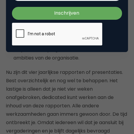
die je voert, wil je onderbouwen met een
rationale op welke manier deze aansluiting vindt
bij de betekenis van de organisatie- en
merkidentiteit. Je moet je collega’s van sales en
de directie kunnen toelichten dat de campagne
die je voert in lijn ligt met de missie, de visie en de
ambities van de organisatie.
Nu zijn dit vier jaarlijkse rapporten of presentaties.
Best overzichtelijk en nog wel te behappen. Het
lastige is alleen dat je niet vier weken
onafgebroken, dedicated kunt werken aan de
inhoud van deze rapporten. Alle andere
werkzaamheden gaan immers gewoon door. De tijd
ontbreekt je. Omdat iedereen wil dat je aansluit bij
vergaderingen en je blijft dagelijks bevraagd