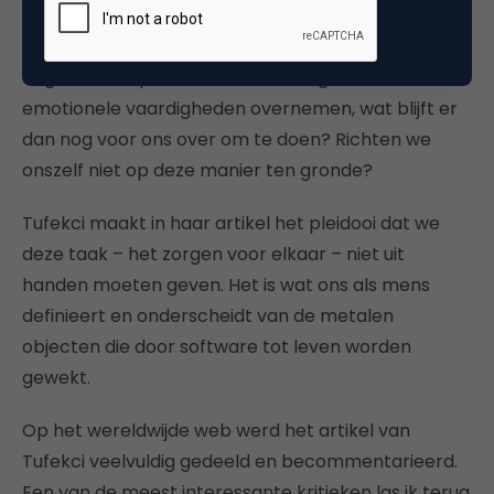
opdringt. Bij deze beweegredenen zet Tufekci haar
vraagtekens. Als machines onze spierkracht, onze
cognitieve capaciteiten en ook nog eens onze
emotionele vaardigheden overnemen, wat blijft er
dan nog voor ons over om te doen? Richten we
onszelf niet op deze manier ten gronde?
Tufekci maakt in haar artikel het pleidooi dat we
deze taak – het zorgen voor elkaar – niet uit
handen moeten geven. Het is wat ons als mens
definieert en onderscheidt van de metalen
objecten die door software tot leven worden
gewekt.
Op het wereldwijde web werd het artikel van
Tufekci veelvuldig gedeeld en becommentarieerd.
Een van de meest interessante kritieken las ik terug