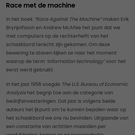
Race met de machine
In het boek
“Race Against The Machine”
maken Erik
Brynjolfsson en Andrew McAfee het punt dat we
met computers op de rechterhelft van het
schaakbord terecht zijn gekomen. Om deze
bewering te staven kijken ze naar het moment
waarop de term
‘i
nformation technology’
voor het
eerst werd gebruikt.
In het jaar 1958 voegde
The U.S. Bureau of Economic
Analysis
het begrip toe aan de categorie van
bedrijfsinvesteringen. Dat jaar is volgens beide
auteurs het ijkpunt om te kunnen bepalen waar op
het schaakbord we ons nu bevinden. Uitgaande van
een constante van achttien maanden per
verdubbeling, komen ze na tweeëndertig