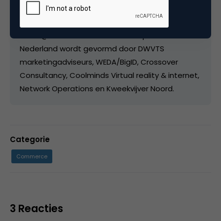
gesprek over de inhoud kun je me altijd bellen.
Een mailtje sturen kan natuurlijk ook,
tadek@solarz.nl omdat ik van simpel houd. CMG
Nederland wordt gevormd door DWVTS
marketingadviseurs, WEDA/BigID, Crossover
Consultancy, Coolminds Virtual reality & internet,
Network Operations en Kweekvijver Noord.
Categorie
Commerce
3 Reacties