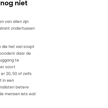
 nog niet
 van allen zijn
. Want ondertussen
 die het wel snapt
spondent daar de
ruggang te
ter soort
er 20, 50 of zelfs
t in een
rnalisten betere
de mensen iets wat