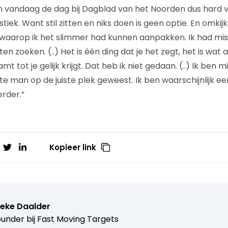
h vandaag de dag bij Dagblad van het Noorden dus hard 
tiek. Want stil zitten en niks doen is geen optie. En omkijk
waarop ik het slimmer had kunnen aanpakken. Ik had mis
n zoeken. (..) Het is één ding dat je het zegt, het is wat 
t tot je gelijk krijgt. Dat heb ik niet gedaan. (..) Ik ben 
te man op de juiste plek geweest. Ik ben waarschijnlijk e
rder.”
Kopieer link
ieke Daalder
under bij
Fast Moving Targets