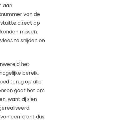
n aan
cesnummer van de
stuitte direct op
t konden missen.
vlees te snijden en
enwereld het
mogelijke bereik,
oed terug op alle
mensen gaat het om
n, want zij zien
 gerealiseerd
 van een krant dus