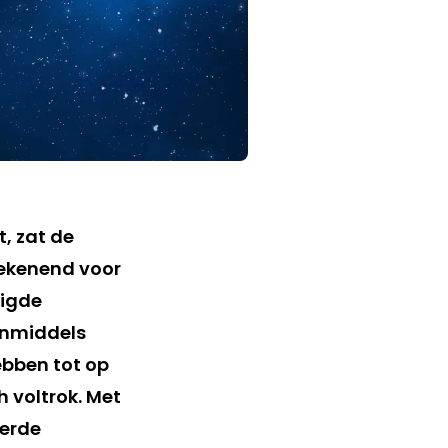
, zat de
Tekenend voor
tigde
 inmiddels
bben tot op
 voltrok. Met
derde