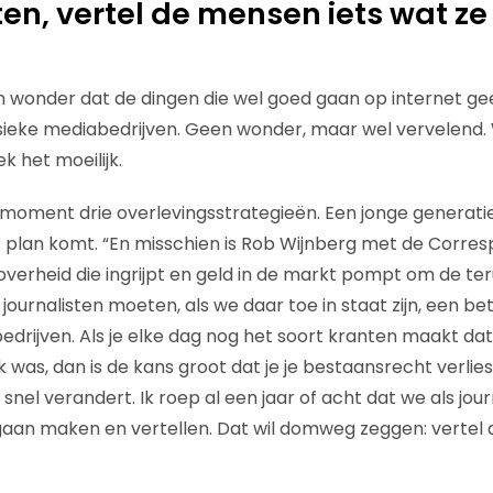
ten, vertel de mensen iets wat ze
n wonder dat de dingen die wel goed gaan op internet geen
sieke mediabedrijven. Geen wonder, maar wel vervelend
ek het moeilijk.
t moment drie overlevingsstrategieën. Een jonge generatie
t plan komt. “En misschien is Rob Wijnberg met de Corre
 overheid die ingrijpt en geld in de markt pompt om de te
s journalisten moeten, als we daar toe in staat zijn, een be
bedrijven. Als je elke dag nog het soort kranten maakt dat 
 was, dan is de kans groot dat je je bestaansrecht verlies
snel verandert. Ik roep al een jaar of acht dat we als jou
aan maken en vertellen. Dat wil domweg zeggen: vertel 