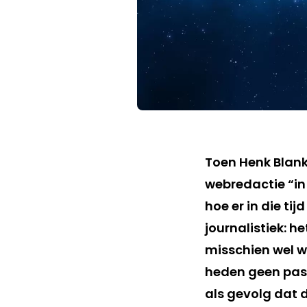
Toen Henk Blanke
webredactie “in
hoe er in die t
journalistiek: 
misschien wel 
heden geen pass
als gevolg dat d