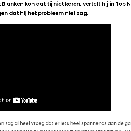
 Blanken kon dat tij niet keren, vertelt hij in To
gen dat hij het probleem niet zag.
en zag al heel vroeg dat er iets heel spannends aan de ga