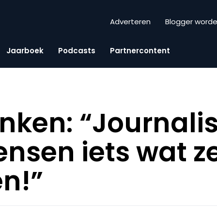
Adverteren
Blogger word
Jaarboek
Podcasts
Partnercontent
nken: “Journalis
ensen iets wat z
en!”