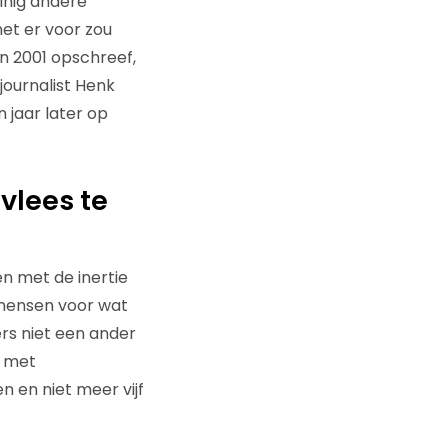
inig andere
net er voor zou
in 2001 opschreef,
journalist Henk
n jaar later op
 vlees te
n met de inertie
 mensen voor wat
rs niet een ander
n met
 en niet meer vijf