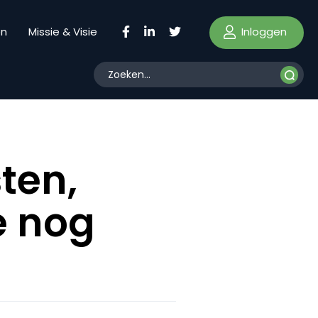
Inloggen
en
Missie & Visie
ten,
e nog