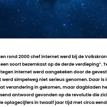
n rond 2000 chef internet werd bij de Volkskrant
 een soort bezemkast op de derde verdieping”. 
ijd tegen internet werd aangekeken door de geves
het werd simpelweg niet serieus genomen. Daar is
wat verandering in gekomen, maar dagbladen he
end antwoord gevonden op de revolutie die zich
e oplagecijfers in twaalf jaar tijd met circa een