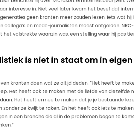
ur berichtte hij over Microsoft en internetbedrijven. We
ar interesse in. Niet veel later kwam het besef dat inter
generaties geen kranten meer zouden lezen. Iets wat hij 
zijn collega’s en mede-journalisten moest ontgelden. NRC-
 het volstrekte waanzin was, een stelling waar hij pas tie
istiek is niet in staat om in eigen
ven kranten doen wat ze altijd deden. ”Het heeft te make
ep. Het heeft ook te maken met de liefde van diezelfde
edaan. Het heeft ermee te maken dat je je bestaande leze
zonder ze kwijt te raken. En het heeft ook iets te make
en in een branche die al in de problemen begon te komen
nken.”