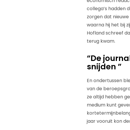
economisch redacte
collega’s hadden da
zorgen dat nieuwe 
waarna hij het bij 
Hofland schreef dat
terug kwam.
“De journal
snijden ”
En ondertussen ble
van de beroepsgro
ze altijd hebben g
medium kunt geven 
kortetermijnbelang
jaar vooruit kon de