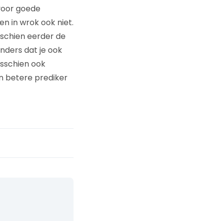
voor goede
en in wrok ook niet.
schien eerder de
anders dat je ook
misschien ook
en betere prediker