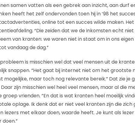
nnen samen vatten als een gebrek aan inzicht, aan durf e
nken heeft het zelf ondervonden toen hij in ’98 het suc
tactadvertenties, online tot een succes wilde maken. Het 
rtentieafdeling. “Die zeiden dat we de inkomsten echt nie
leem van kranten: we waren niet in staat om in ons eigen 
 tot vandaag de dag.”
probleem is misschien wel dat veel mensen uit de krant
lijk snappen. “Het gaat bij internet niet om het grootste 
 mogelijke, maar toch nog relevante bereik.” Dat zie je g
 Daar zijn misschien wel heel veel mensen, maar al die 
groep vrienden. ”En dat is wat kranten heel moeilijk vinde
tale oplage. Ik denk dat er niet veel kranten zijn die zich
 lezers met elkaar doen, waarde heeft. Je kunt als lezer
r doen.”