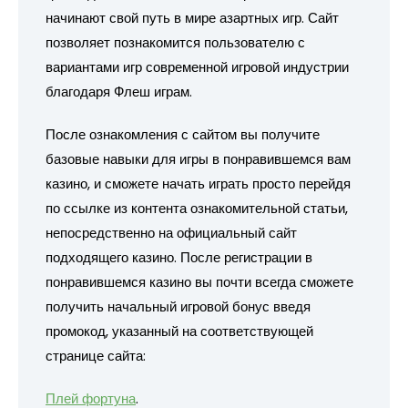
начинают свой путь в мире азартных игр. Сайт
позволяет познакомится пользователю с
вариантами игр современной игровой индустрии
благодаря Флеш играм.
После ознакомления с сайтом вы получите
базовые навыки для игры в понравившемся вам
казино, и сможете начать играть просто перейдя
по ссылке из контента ознакомительной статьи,
непосредственно на официальный сайт
подходящего казино. После регистрации в
понравившемся казино вы почти всегда сможете
получить начальный игровой бонус введя
промокод, указанный на соответствующей
странице сайта:
Плей фортуна
.