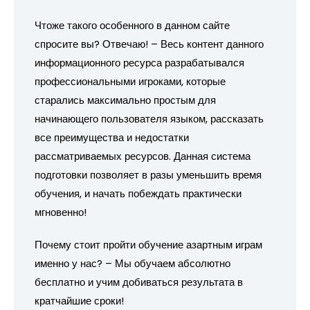
Чтоже такого особенного в данном сайте
спросите вы? Отвечаю! – Весь контент данного
информационного ресурса разрабатывался
профессиональными игроками, которые
старались максимально простым для
начинающего пользователя языком, рассказать
все преимущества и недостатки
рассматриваемых ресурсов. Данная система
подготовки позволяет в разы уменьшить время
обучения, и начать побеждать практически
мгновенно!
Почему стоит пройти обучение азартным играм
именно у нас? – Мы обучаем абсолютно
бесплатно и учим добиваться результата в
кратчайшие сроки!