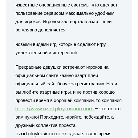
известные операционные системы, что сделает
пользование сервисом максимально удобным
для игроков. Игровой зал портала азарт плей
регулярно дополняется
новыми видами игр, которые сделают игру
увлекательной и интересной.
Прекрасные девушки встречают игроков на
официальном сайте казино азарт плей
официальный сайт бонус за регистрацию. Если
вы любите азартные игры, и не против хорошо
провести время в хорошей компании, то компания
http://www.azartplaykasinoo.com
– это то что
вам нужно! Приходите, играйте, побеждайте, а
дружный коллектив проекта
azartplaykasinoo.com сделает ваше время