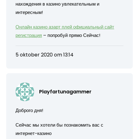
нахождения в казино увлекательным и
интересным!
Онлайн казино азарт плей официальный сайт
регистрация
– попробуй прямо Сейчас!
5 oktober 2020 om 13:14
Playfartunagammer
Доброго дня!
Сейчас мы хотели бы познакомить вас с
интернет-казино