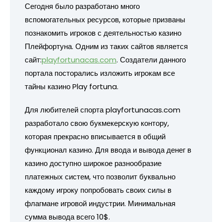
Сегодня было разработано много
вспомогательных ресурсов, которые призваны
познакомить игроков с деятельностью казино
Плейфортуна. Одним из таких сайтов является
сайт:
playfortunacas.com
. Создатели данного
портала посторались изложить игрокам все
тайны казино Play fortuna.
Для любителей спорта playfortunacas.com
разработало свою букмекерскую контору,
которая прекрасно вписывается в общий
функционал казино. Для ввода и вывода денег в
казино доступно широкое разнообразие
платежных систем, что позволит буквально
каждому игроку попробовать своих силы в
флагмане игровой индустрии. Минимальная
сумма вывода всего 10$.