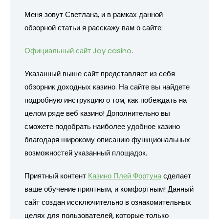
Меня зовут Светлана, и в рамках данной
обзорной статьи я расскажу вам о сайте:
Официальный сайт Joy casino
.
Указанный выше сайт представляет из себя
обзорник доходных казино. На сайте вы найдете
подробную инструкцию о том, как побеждать на
целом ряде веб казино! Дополнительно вы
сможете подобрать наиболее удобное казино
благодаря широкому описанию функциональных
возможностей указанный площадок.
Приятный контент
Казино Плей Фортуна
сделает
ваше обучение приятным, и комфортным! Данный
сайт создан иссключительно в ознакомительных
целях для пользователей, которые только