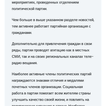
мероприятиях, проведенных отделением
политической партии.
Чем больше в выше указанном разделе новостей,
тем активнее работает партийная организация с
гражданами.
Дополнительно для привлечения граждан в свои
ряды, партии проводят агитацию как в местных
СМИ, так и на своих региональных каналах теле-
радио вещания.
Наиболее активные члены политических партий
награждаются знаками отличия и медалями
почетных членов организации. Социальная
работа в партии помогает всем жителям страны
улучшить качество своей жизни, и повлиять на
политическую ситуацию в стране. Наиболее