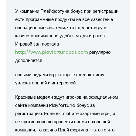
У компании Плейфортуна бонус при регистрации
есть программные продукты на все известные
операционные системы, что сделает игру в
казино максимально удобным для игроков.
Игровой зал портала
http://www.playfortunacas.com
регулярно
дополняется
новыми видами игр, которые сделают игру
увлекательной и интересной.
Красивые модели ждут игроков на официальном
сайте компании Playfortuna бонус за
регистрацию. Если вы любите азартные игры, и
не против хорошо провести время в хорошей
компании, то казино Плей фортуна – это то что