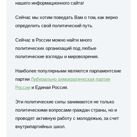
нашего информационного сайта!
Сейчас мы хотим поведать Вам о том, как верно
определить свой политический путь.
Сейчас в России можно найти много
политических организаций под любые
политические взгляды и мировозрения.
Наиболее популярными являются парламентские
партии
Либерально демократическая партия
России
и Единая Россия.
Эти политические силы занимаются не только
политическими вопросами граждан страны, но и
проводят активную работу с молодежью, за счет
внутрипартийных школ.