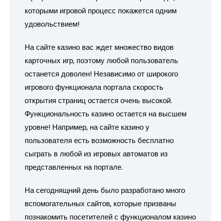
которыми игровой процесс покажется одним
удовольствием!
На сайте казино вас ждет множество видов
карточных игр, поэтому любой пользователь
останется доволен! Независимо от широкого
игрового функционала портала скорость
открытия страниц остается очень высокой.
Функциональность казино остается на высшем
уровне! Например, на сайте казино у
пользователя есть возможность бесплатно
сыграть в любой из игровых автоматов из
представленных на портале.
На сегоднящний день было разработано много
вспомогательных сайтов, которые призваны
познакомить посетителей с функционалом казино