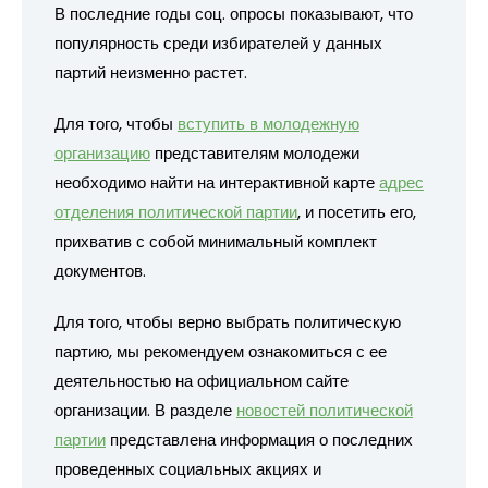
В последние годы соц. опросы показывают, что
популярность среди избирателей у данных
партий неизменно растет.
Для того, чтобы
вступить в молодежную
организацию
представителям молодежи
необходимо найти на интерактивной карте
адрес
отделения политической партии
, и посетить его,
прихватив с собой минимальный комплект
документов.
Для того, чтобы верно выбрать политическую
партию, мы рекомендуем ознакомиться с ее
деятельностью на официальном сайте
организации. В разделе
новостей политической
партии
представлена информация о последних
проведенных социальных акциях и