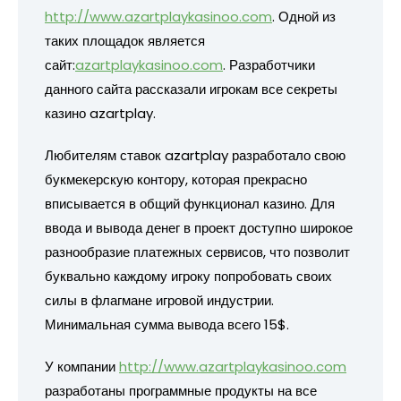
http://www.azartplaykasinoo.com
. Одной из
таких площадок является
сайт:
azartplaykasinoo.com
. Разработчики
данного сайта рассказали игрокам все секреты
казино azartplay.
Любителям ставок azartplay разработало свою
букмекерскую контору, которая прекрасно
вписывается в общий функционал казино. Для
ввода и вывода денег в проект доступно широкое
разнообразие платежных сервисов, что позволит
буквально каждому игроку попробовать своих
силы в флагмане игровой индустрии.
Минимальная сумма вывода всего 15$.
У компании
http://www.azartplaykasinoo.com
разработаны программные продукты на все