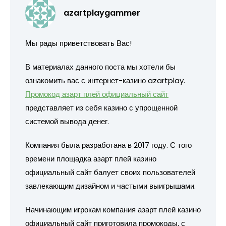
azartplaygammer
Мы рады приветствовать Вас!
В материалах данного поста мы хотели бы
ознакомить вас с интернет-казино azartplay.
Промокод азарт плей официальный сайт
представляет из себя казино с упрощенной
системой вывода денег.
Компания была разработана в 2017 году. С того
времени площадка азарт плей казино
официальный сайт балует своих пользователей
завлекающим дизайном и частыми выигрышами.
Начинающим игрокам компания азарт плей казино
официальный сайт приготовила промокоды, с