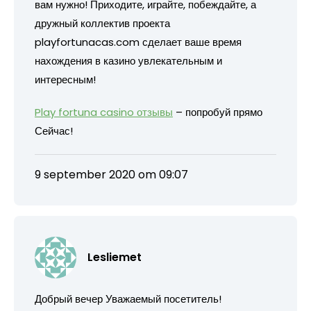
вам нужно! Приходите, играйте, побеждайте, а
дружный коллектив проекта
playfortunacas.com сделает ваше время
нахождения в казино увлекательным и
интересным!
Play fortuna casino отзывы
– попробуй прямо
Сейчас!
9 september 2020 om 09:07
Lesliemet
Добрый вечер Уважаемый посетитель!