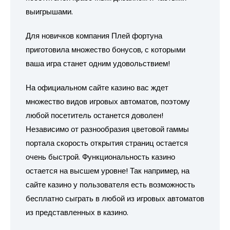
выигрышами.
Для новичков компания Плей фортуна
приготовила множество бонусов, с которыми
ваша игра станет одним удовольствием!
На официальном сайте казино вас ждет
множество видов игровых автоматов, поэтому
любой посетитель останется доволен!
Независимо от разнообразия цветовой гаммы
портала скорость открытия страниц остается
очень быстрой. Функциональность казино
остается на высшем уровне! Так например, на
сайте казино у пользователя есть возможность
бесплатно сыграть в любой из игровых автоматов
из представленных в казино.