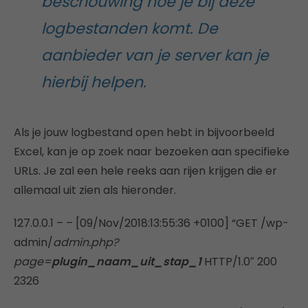
beschouwing hoe je bij deze
logbestanden komt. De
aanbieder van je server kan je
hierbij helpen.
Als je jouw logbestand open hebt in bijvoorbeeld
Excel, kan je op zoek naar bezoeken aan specifieke
URLs. Je zal een hele reeks aan rijen krijgen die er
allemaal uit zien als hieronder.
127.0.0.1 – – [09/Nov/2018:13:55:36 +0100] “GET /wp-
admin/
admin.php?
page=
plugin_naam_uit_stap_1
HTTP/1.0″ 200
2326