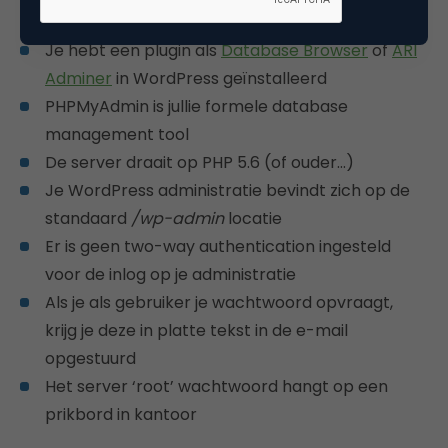
rechten
Je hebt een plugin als
Database Browser
of
ARI
Adminer
in WordPress geïnstalleerd
PHPMyAdmin is jullie formele database
management tool
De server draait op PHP 5.6 (of ouder…)
Je WordPress administratie bevindt zich op de
standaard
/wp-admin
locatie
Er is geen two-way authentication ingesteld
voor de inlog op je administratie
Als je als gebruiker je wachtwoord opvraagt,
krijg je deze in platte tekst in de e-mail
opgestuurd
Het server ‘root’ wachtwoord hangt op een
prikbord in kantoor