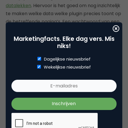
datalekken
. Hiervoor is het goed om nog inzichtelijk
te maken welke data welke plugin precies toont op
de betreffende pagina’s. Een wachtwoord van een
gebruiker zal dit bijvoorbeeld veelal niet zijn.
Hetzelfde geldt voor creditcard- of bankgegevens.
Marketingfacts. Elke dag vers. Mis
niks!
Red flags
Dagelijkse nieuwsbrief
Kans dat je dit leest voordat er iets fout gaat is klein.
Wekelijkse nieuwsbrief
Want
why bother
? Website bediengemak wint het
in 9 van 10 gevallen van security en privacy.
Mocht je toch nieuwsgierig zijn wat enkele
red flags
zijn die jou kunnen helpen bij het inschatten van je
‘
security readiness
‘. Hieronder een lijstje:
Alle werknemers hebben administrator-