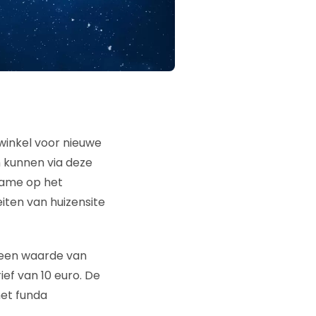
inkel voor nieuwe
n kunnen via deze
name op het
eiten van huizensite
t een waarde van
ef van 10 euro. De
het funda