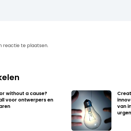
 reactie te plaatsen.
kelen
 or without a cause?
Creat
ll voor ontwerpers en
innov
aren
van i
urgen