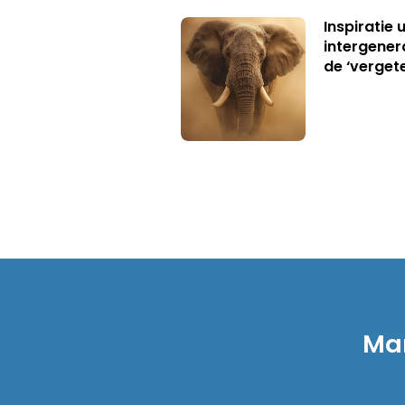
Inspiratie 
intergener
de ‘verget
Mar