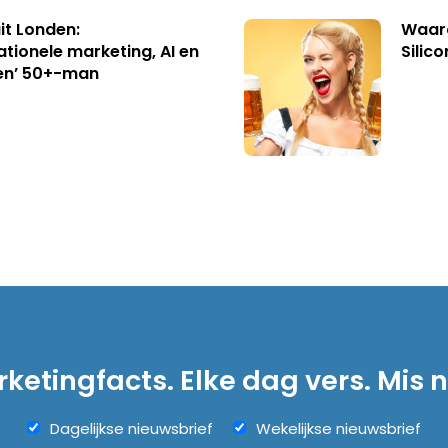
uit Londen:
Waaro
ationele marketing, AI en
Silico
en’ 50+-man
ketingfacts. Elke dag vers. Mis n
Dagelijkse nieuwsbrief
Wekelijkse nieuwsbrief