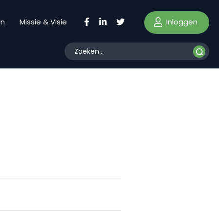
Inloggen
en
Missie & Visie