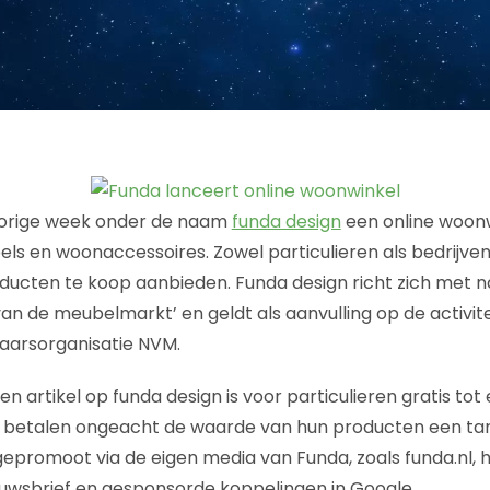
vorige week onder de naam
funda design
een online woonw
ls en woonaccessoires. Zowel particulieren als bedrijve
ducten te koop aanbieden. Funda design richt zich met 
van de meubelmarkt’ en geldt als aanvulling op de activit
aarsorganisatie NVM.
n artikel op funda design is voor particulieren gratis to
n betalen ongeacht de waarde van hun producten een tari
gepromoot via de eigen media van Funda, zoals funda.nl, 
euwsbrief en gesponsorde koppelingen in Google.