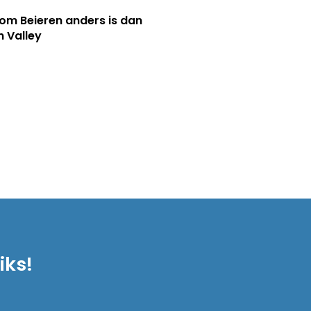
m Beieren anders is dan
n Valley
iks!