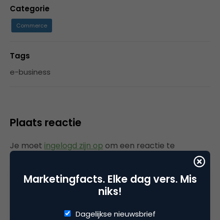
Categorie
Commerce
Tags
e-business
Plaats reactie
Je moet
ingelogd zijn op
om een reactie te
plaatsen.
Marketingfacts. Elke dag vers. Mis
niks!
Gerelateerde artikelen
Dagelijkse nieuwsbrief