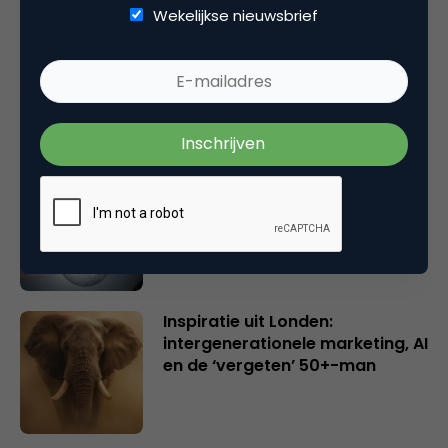
Wekelijkse nieuwsbrief
Rebel with or without a cause?
Wake-upcall voor ontwerpers
en merkeigenaren
Creatieve sector als aanjager
van innovatie en ontsluiter en
verbinder van industrieën
belangrijker en urgenter dan
ooit
Inspiratie uit Londen:
intergenerationele marketing, AI
en de ‘vergeten’ 50+-man