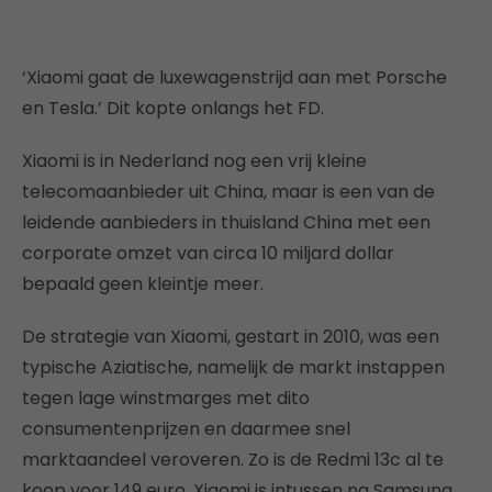
‘Xiaomi gaat de luxewagenstrijd aan met Porsche
en Tesla.’ Dit kopte onlangs het FD.
Xiaomi is in Nederland nog een vrij kleine
telecomaanbieder uit China, maar is een van de
leidende aanbieders in thuisland China met een
corporate omzet van circa 10 miljard dollar
bepaald geen kleintje meer.
De strategie van Xiaomi, gestart in 2010, was een
typische Aziatische, namelijk de markt instappen
tegen lage winstmarges met dito
consumentenprijzen en daarmee snel
marktaandeel veroveren. Zo is de Redmi 13c al te
koop voor 149 euro. Xiaomi is intussen na Samsung