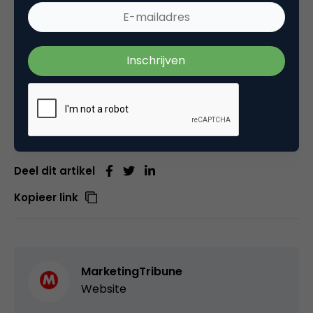
Naast vormgeving zal de aanschafprijs de meest
cruciale overweging zijn voor de koper om tot een
keuze te komen. Het is een heerlijke markt in
ontwikkeling en zal zeker uiteindelijk de klassieke
brandstofvoertuigen weten te verdringen. We gaan
het zien.
Deel dit artikel
Kopieer link
MarketingTribune
Website