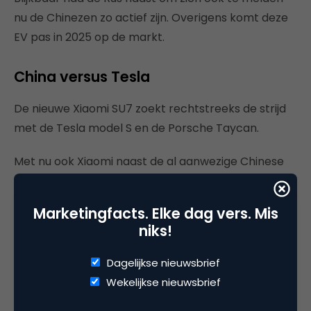
nu de Chinezen zo actief zijn. Overigens komt deze
EV pas in 2025 op de markt.
China versus Tesla
De nieuwe Xiaomi SU7 zoekt rechtstreeks de strijd
met de Tesla model S en de Porsche Taycan.
Met nu ook Xiaomi naast de al aanwezige Chinese
EV-aanbieders, en dat zijn er inmiddels vele, wordt
de concurrentiestrijd nog heviger en het belang
Marketingfacts. Elke dag vers. Mis
van communicatietechnieken steeds groter. Elon
niks!
Musk zal zeker weer gaan reageren en zijn
voorspong op Tesla niet makkelijk weggeven,
Dagelijkse nieuwsbrief
alhoewel BYD al in zijn nek hijgt.
Wekelijkse nieuwsbrief