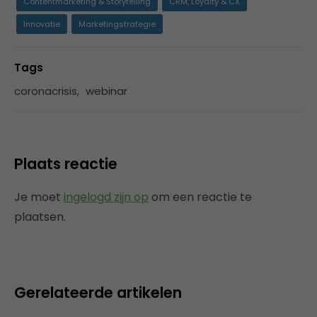
Contentmarketing & Storytelling
CRM, Loyalty & CX
Innovatie
Marketingstrategie
Tags
coronacrisis
,
webinar
Plaats reactie
Je moet
ingelogd zijn op
om een reactie te
plaatsen.
Gerelateerde artikelen