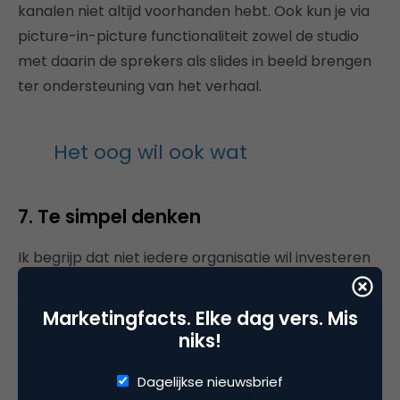
kanalen niet altijd voorhanden hebt. Ook kun je via
picture-in-picture functionaliteit zowel de studio
met daarin de sprekers als slides in beeld brengen
ter ondersteuning van het verhaal.
Het oog wil ook wat
7. Te simpel denken
Ik begrijp dat niet iedere organisatie wil investeren
in een dure videoproductie momenteel, zeker als dit
de eerste keer is dat video wordt ingezet voor
Marketingfacts. Elke dag vers. Mis
interne en/of externe communicatie. Er wordt al
niks!
snel gekozen voor de ‘simpele’ manier, om maar
Dagelijkse nieuwsbrief
iets op te tuigen. Verlies hierbij niet uit het oog, dat