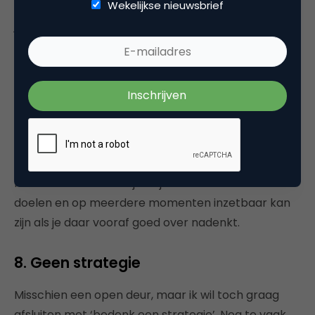
Wekelijkse nieuwsbrief
datzelfde oog ook wat wil. Wat wil je uitstralen naar
je medewerkers, (potentiële) klanten en partners?
Hoe zorg je dat je de aandacht trekt van mensen?
Bepaal je productiebudget aan de hand van je
boodschap. Voor sommige presentaties kun je een
niet al te ingewikkelde PowerPoint gebruiken, maar
een kick-off van een nieuwe productlijn heeft
waarschijnlijk een professionele productie – en dus
professionals – nodig om wat meer indruk te
maken. Bedenk hierbij dat je video voor meerdere
doelen en op meerdere momenten inzetbaar kan
zijn als je daar vooraf goed over nadenkt.
8. Geen strategie
Misschien een open deur, maar ik wil toch graag
afsluiten met ‘bedenk een strategie’. Nog te vaak