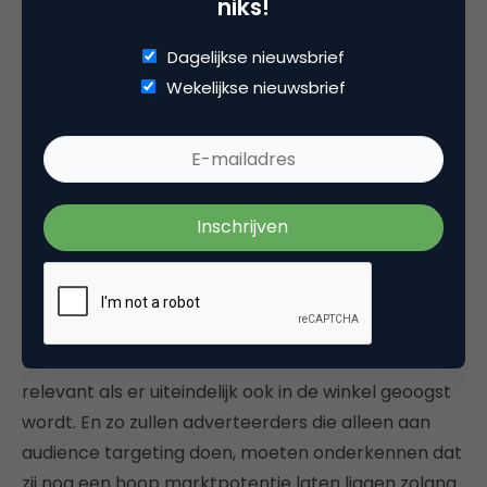
niks!
Dagelijkse nieuwsbrief
Wekelijkse nieuwsbrief
Dit model laat zien dat verschillende
mediastrategieën (met elk een eigen doelstelling)
nodig zijn
om alle mogelijke typen consumenten te
bereiken. Er is daarbij niet één strategie waarmee
alle consumenten even effectief bereikt kunnen
worden: zo is de inzet van massamedia alleen
relevant als er uiteindelijk ook in de winkel geoogst
wordt. En zo zullen adverteerders die alleen aan
audience targeting doen, moeten onderkennen dat
zij nog een hoop marktpotentie laten liggen zolang