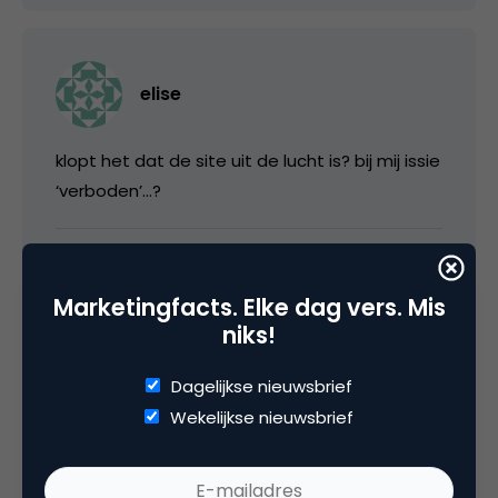
elise
klopt het dat de site uit de lucht is? bij mij issie
‘verboden’…?
9 januari 2006 om 17:03
Marketingfacts. Elke dag vers. Mis
niks!
Dagelijkse nieuwsbrief
Henk
Wekelijkse nieuwsbrief
Ik had een vraagje, ik hoor nu pas over de site
en heb hem dus ivm de verhuizing nig niet