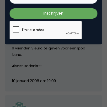
gezien.
Het is de bedoeling dat een bepaald aantal
nmensen die via jouw link aangemeld zijn bv
een gift van 3 euro moeten doen, maar is dit
een eenmalige gift of een periodieke, indien
dit eenmalig is, vind ik het geen probleem om
9 vrienden 3 euro te geven voor een Ipod
Nano.
Alvast Bedankt!!!
10 januari 2006 om 19:09