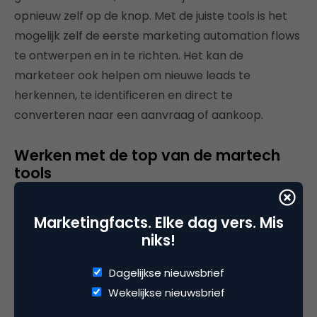
opnieuw zelf op de knop. Met de juiste tools is het
mogelijk zelf de eerste marketing automation flows
te ontwerpen en in te richten. Het kan de
marketeer ook helpen om nieuwe leads te
herkennen, te identificeren en direct te
converteren naar een aanvraag of aankoop.
Werken met de top van de martech
tools
Er zijn ruim 8.000 marketing softwareapplicaties die
Marketingfacts. Elke dag vers. Mis
op allerlei manieren het contact tussen de
niks!
organisatie en de doelgroep optimaliseren. Op elk
gebied zijn superieure oplossingen te krijgen. Van
Dagelijkse nieuwsbrief
sociale media campagnes tot e-commerce, van
Wekelijkse nieuwsbrief
slimme analytics tot loyaliteitsprogramma’s. De