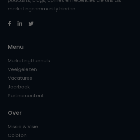
podcasts, blogs, opinies en recencies die ons als
marketingcommunity binden.
Menu
Marketingthema’s
Veelgelezen
Vacatures
Jaarboek
Partnercontent
Over
Missie & Visie
Colofon