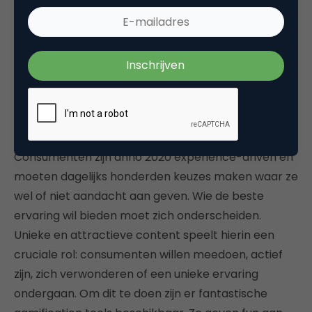
meeste tools zijn toegankelijk en beheersbaar, ook
voor de niet-technische marketeers. En iedere dag
komen er weer nieuwe en superhandige tools bij. De
opleiding gaat in op het selecteren van de juiste
tools die passen bij de doelen van organisaties.
Creëren van engagement
Consumenten zijn anno 2020 experience-driven en
moeten dagelijks honderden keuzes maken waar ze
wel of niet aandacht aan geven. Wie de beste
ervaring wil bieden moet zich onderscheiden.
Unieke en attractieve content speelt hierin een
cruciale rol: consumenten willen meedoen, actief
zijn, zich verwonderen of een unieke ervaring
ondergaan. Om dit te doen zijn er fantastische