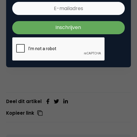
Wil je meer weten over het Social Service
Congres dat zal plaatsvinden op 12
november?
Hier vind je
een overzicht van alle
sprekers en informatie over tickets.
Dit artikel verscheen eerder op CustomerFirst.
Deel dit artikel
Kopieer link