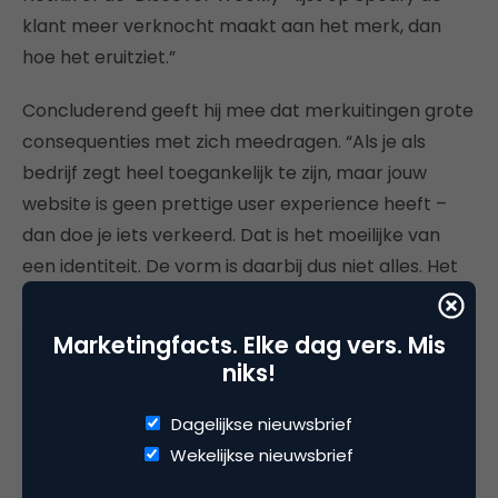
klant meer verknocht maakt aan het merk, dan
hoe het eruitziet.”
Concluderend geeft hij mee dat merkuitingen grote
consequenties met zich meedragen. “Als je als
bedrijf zegt heel toegankelijk te zijn, maar jouw
website is geen prettige user experience heeft –
dan doe je iets verkeerd. Dat is het moeilijke van
een identiteit. De vorm is daarbij dus niet alles. Het
gaat tegenwoordig steeds meer om hoe je
gedraagt en steeds minder om de vorm. Denk dus
Marketingfacts. Elke dag vers. Mis
goed na over de experience die je wilt bieden, maak
niks!
daar je kern van en maak deze belofte waar.”
Dagelijkse nieuwsbrief
Wekelijkse nieuwsbrief
#SSC20