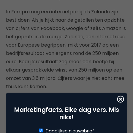
In Europa mag een internetpartij als Zalando zijn
best doen. Als je kijkt naar de getallen ten opzichte
van cijfers van Facebook, Google of zelfs Amazon is
het gepruts in de marge. Zalando, een internetreus
voor Europese begrippen, mikt voor 2017 op een
bedrijfsresultaat van ergens rond de 250 miljoen
euro. Bedrijfsresultaat: zeg maar een beetje bij
elkaar gesprokkelde winst van 250 miljoen op een
omzet van 3.6 miljard. Cijfers waar je niet echt mee
thuis kunt komen.
De echte internetwinnaars zijn ware geldmachines
Marketingfacts. Elke dag vers. Mis
en domineren inmiddels niet alleen het internet,
niks!
maar ook de ranglijsten van meest waardevolle
bedrijven ter wereld. Deze internetsupersterren
Dagelijkse nieuwsbrief