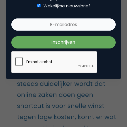
kijken alleen naar potentie en winst. Als Amazon het
Wekelijkse nieuwsbrief
idee zou hebben dat Zalando een goed
verdienmodel zou hebben, was Zalando
waarschijnlijk allang opgegeten. Feit dat zoiets nog
niet gebeurd is, is een vingerwijzing naar de
werkelijke potentie van het bedrijf.
Nu de posities zijn ingenomen
door de grote concerns en het
steeds duidelijker wordt dat
online zaken doen geen
shortcut is voor snelle winst
tegen lage kosten, komt er wat