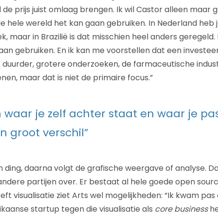
l de prijs juist omlaag brengen. Ik wil Castor alleen maa
de hele wereld het kan gaan gebruiken. In Nederland heb 
, maar in Brazilië is dat misschien heel anders geregeld. I
an gebruiken. En ik kan me voorstellen dat een investee
t: duurder, grotere onderzoeken, de farmaceutische industr
en, maar dat is niet de primaire focus.”
n waar je zelf achter staat en waar je pa
 groot verschil”
n ding, daarna volgt de grafische weergave of analyse. Da
ndere partijen over. Er bestaat al hele goede open sour
ft visualisatie ziet Arts wel mogelijkheden: “Ik kwam pas
kaanse startup tegen die visualisatie als
core business
he