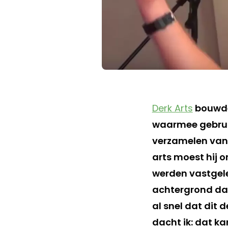
Derk Arts
bouwde
waarmee gebrui
verzamelen van 
arts moest hij 
werden vastgeleg
achtergrond dac
al snel dat dit
dacht ik: dat ka