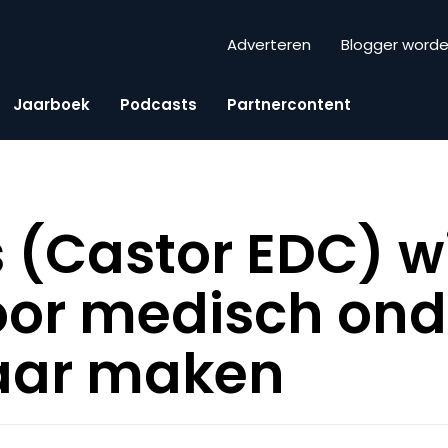
Adverteren
Blogger word
Jaarboek
Podcasts
Partnercontent
s (Castor EDC) w
oor medisch on
aar maken