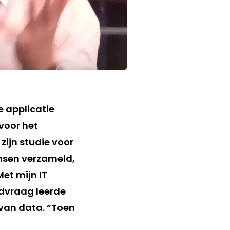
ne applicatie
voor het
zijn studie voor
nsen verzameld,
et mijn IT
dvraag leerde
 van data. “Toen