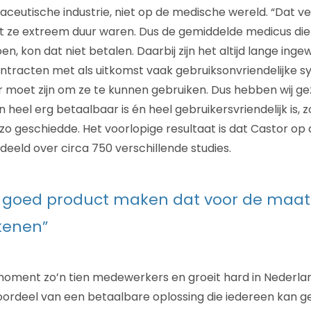
aceutische industrie, niet op de medische wereld. “Dat v
at ze extreem duur waren. Dus de gemiddelde medicus die o
n, kon dat niet betalen. Daarbij zijn het altijd lange inge
ntracten met als uitkomst vaak gebruiksonvriendelijke s
moet zijn om ze te kunnen gebruiken. Dus hebben wij g
heel erg betaalbaar is én heel gebruikersvriendelijk is, 
 zo geschiedde. Het voorlopige resultaat is dat Castor o
rdeeld over circa 750 verschillende studies.
n goed product maken dat voor de maat
kenen”
 moment zo’n tien medewerkers en groeit hard in Nederlan
ordeel van een betaalbare oplossing die iedereen kan ge