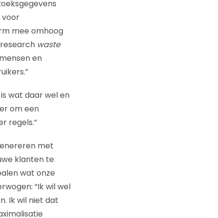
erzoeksgegevens
 voor
enorm mee omhoog
r research
waste
l mensen en
uikers.”
is wat daar wel en
jker om een
r regels.”
 genereren met
euwe klanten te
epalen wat onze
erwogen: “Ik wil wel
Ik wil niet dat
ximalisatie