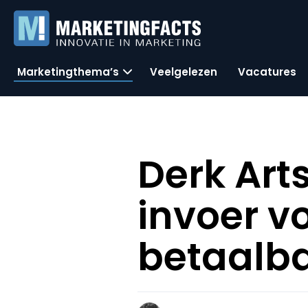
Marketingthema’s
Veelgelezen
Vacatures
Derk Art
invoer v
betaalb