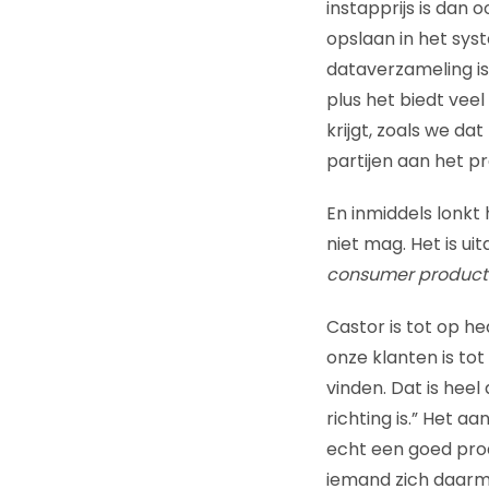
instapprijs is dan
opslaan in het sys
dataverzameling i
plus het biedt vee
krijgt, zoals we da
partijen aan het pr
En inmiddels lonkt
niet mag. Het is ui
consumer product
Castor is tot op h
onze klanten is tot
vinden. Dat is heel
richting is.” Het a
echt een goed prod
iemand zich daarm