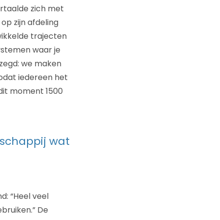
ertaalde zich met
p zijn afdeling
wikkelde trajecten
ystemen waar je
ezegd: we maken
zodat iedereen het
p dit moment 1500
schappij wat
d: “Heel veel
bruiken.” De