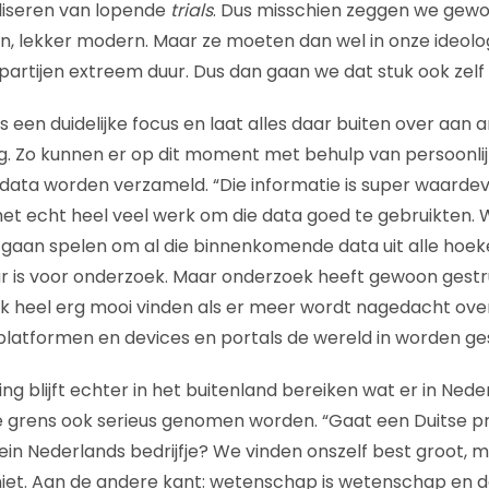
ualiseren van lopende
trials
. Dus misschien zeggen we gewoon
, lekker modern. Maar ze moeten dan wel in onze ideolo
 partijen extreem duur. Dus dan gaan we dat stuk ook zelf
ts een duidelijke focus en laat alles daar buiten over aan a
dig. Zo kunnen er op dit moment met behulp van persoonli
, data worden verzameld. “Die informatie is super waarde
het echt heel veel werk om die data goed te gebruikten. W
l gaan spelen om al die binnenkomende data uit alle hoek
ar is voor onderzoek. Maar onderzoek heeft gewoon gest
ook heel erg mooi vinden als er meer wordt nagedacht ove
i platformen en devices en portals de wereld in worden ge
ng blijft echter in het buitenland bereiken wat er in Nederl
e grens ook serieus genomen worden. “Gaat een Duitse p
ein Nederlands bedrijfje? We vinden onszelf best groot, m
k niet. Aan de andere kant: wetenschap is wetenschap en da