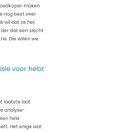
r goedkoper maken
je nog best veel
k wil dat ze het
rder dat een slecht
ie. Die willen we
ssie voor hebt
t laatste laat
ce analyse-
 een hele
eft. Het enige wat