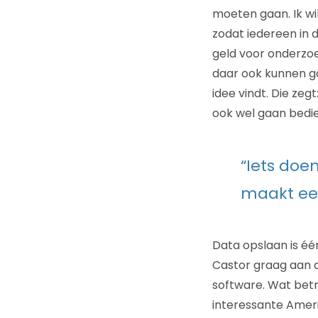
moeten gaan. Ik wi
zodat iedereen in 
geld voor onderzoek
daar ook kunnen ga
idee vindt. Die zeg
ook wel gaan bedien
“Iets doe
maakt een
Data opslaan is éé
Castor graag aan a
software. Wat betre
interessante Ameri