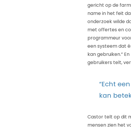
gericht op de farm
name in het feit d
onderzoek wilde doe
met offertes en co
programmeur voor 
een systeem dat én 
kan gebruiken.” En
gebruikers telt, ve
“Echt ee
kan bete
Castor telt op dit
mensen zien het vo