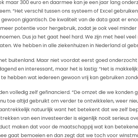
 ook maar 300 euro en daarmee kan je een jaar lang ond
teem. “Het verschil tussen ons systeem of Excel gebruiken
s gewoon gigantisch. De kwaliteit van de data gaat er 
l meer potentie voor hergebruik, zodat je ook veel minde
t noemen. Dus ja het gaat heel hard. We zijn met heel vee
aten. We hebben in alle ziekenhuizen in Nederland al gebr
 het buitenland. Maar niet voordat eerst goed onderzocht 
tdagend en interessant, maar het is lastig: “Het is makkeli
te hebben wat iedereen gewoon vrij kan gebruiken zonde
eden volledig zelf gefinancierd. “De omzet die we konden
 nu toe altijd gebruikt om verder te ontwikkelen, weer ni
 aantrekkelijk natuurlijk want het betekent dat we zelf b
antrekken van een investeerder is eigenlijk nooit serieus ov
uct maken dat voor de maatschappij wat kan betekenen. 
ee gaat bemoeien en dan zegt dat we toch voor winstma