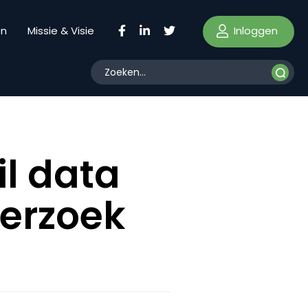
Inloggen
en
Missie & Visie
il data
derzoek