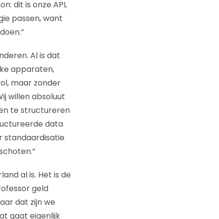
: dit is onze API,
gie passen, want
 doen.”
nderen. Al is dat
jke apparaten,
vol, maar zonder
ij willen absoluut
en te structureren
ructureerde data
r standaardisatie
schoten.”
and al is. Het is de
rofessor geld
aar dat zijn we
t gaat eigenlijk