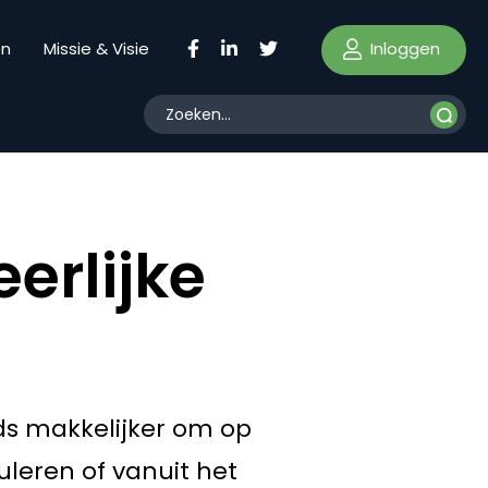
Inloggen
en
Missie & Visie
erlijke
ds makkelijker om op
leren of vanuit het