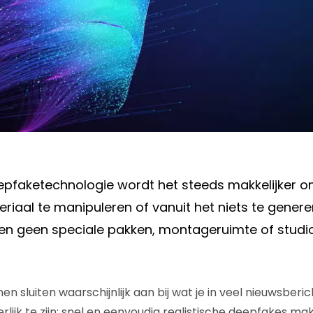
eepfaketechnologie wordt het steeds makkelijker 
iaal te manipuleren of vanuit het niets te genere
en geen speciale pakken, montageruimte of studi
en sluiten waarschijnlijk aan bij wat je in veel nieuwsberic
ijk te zijn: snel en eenvoudig realistische deepfakes mak