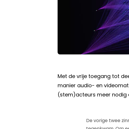
Met de vrije toegang tot d
manier audio- en videomater
(stem)acteurs meer nodig 
De vorige twee zinn
tegenkwam. Om eerl