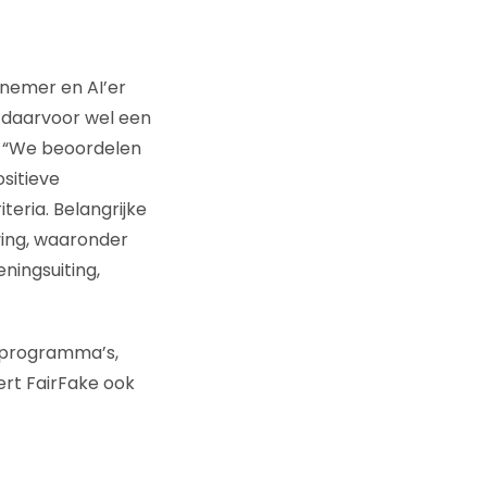
rnemer en AI’er
t daarvoor wel een
t: “We beoordelen
sitieve
eria. Belangrijke
ving, waaronder
eningsuiting,
v-programma’s,
ert FairFake ook