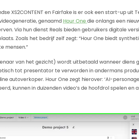
dse XS2CONTENT en Fairfake is er ook een start-up uit T
 videogeneratie, genaamd
Hour One
die onlangs een nieu
rven. Via hun dienst Reals bieden gebruikers digitale vers
ats. Zoals het bedrijf zelf zegt: “Hour
One biedt synthet
te mensen.”
enaar van het gezicht) wordt uitbetaald wanneer diens 
tisch tot presentator te verworden in andermans produ
nline autoverkoper. Hour One zegt hierover: ‘AI-personag
erd, kunnen in duizenden video’s de hoofdrol spelen en al