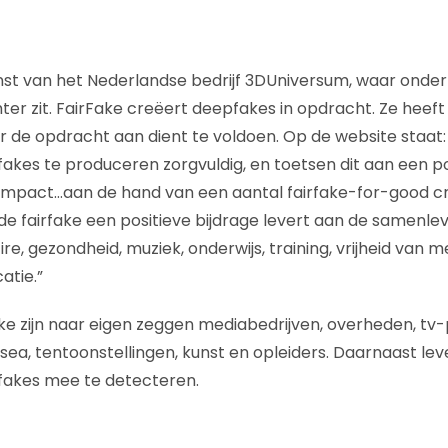
nst van het Nederlandse bedrijf 3DUniversum, waar onde
ter zit. FairFake creëert deepfakes in opdracht. Ze heef
ar de opdracht aan dient te voldoen. Op de website staa
akes te produceren zorgvuldig, en toetsen dit aan een po
mpact…aan de hand van een aantal fairfake-for-good crit
de fairfake een positieve bijdrage levert aan de samenle
ire, gezondheid, muziek, onderwijs, training, vrijheid van m
catie.”
ke zijn naar eigen zeggen mediabedrijven, overheden, t
ea, tentoonstellingen, kunst en opleiders. Daarnaast lev
akes mee te detecteren.