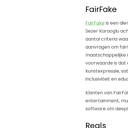
FairFake
FairFake
is een die
Sezer Karaoglu ach
aantal criteria wa
aanvragen om fairf
maatschappelijke i
voorwaarde is dat 
kunstexpressie, sat
inclusiviteit en edu
Klanten van FairFa
entertainment, mus
software om deepf
Reals