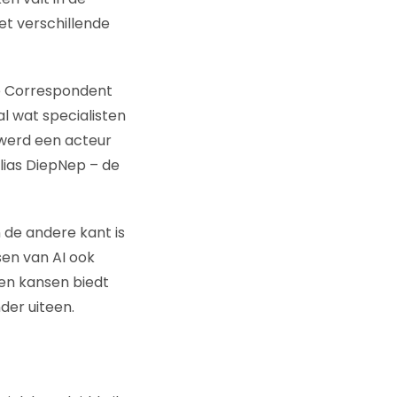
et verschillende
De Correspondent
al wat specialisten
r werd een acteur
lias DiepNep – de
n de andere kant is
sen van AI ook
en kansen biedt
nder uiteen.