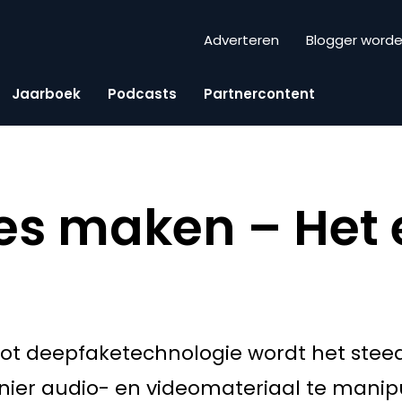
Adverteren
Blogger word
Jaarboek
Podcasts
Partnercontent
s maken – Het e
tot deepfaketechnologie wordt het stee
ier audio- en videomateriaal te manipu