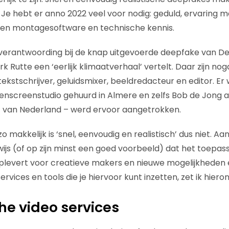
 Je hebt er anno 2022 veel voor nodig: geduld, ervaring m
en montagesoftware en technische kennis.
 verantwoording bij de knap uitgevoerde deepfake van 
 Rutte een ‘eerlijk klimaatverhaal’ vertelt. Daar zijn nog
tekstschrijver, geluidsmixer, beeldredacteur en editor. E
enscreenstudio gehuurd in Almere en zelfs Bob de Jong a
t van Nederland – werd ervoor aangetrokken.
o makkelijk is ‘snel, eenvoudig en realistisch’ dus niet. Aa
ewijs (of op zijn minst een goed voorbeeld) dat het toepas
plevert voor creatieve makers en nieuwe mogelijkheden 
rvices en tools die je hiervoor kunt inzetten, zet ik hiero
he video services