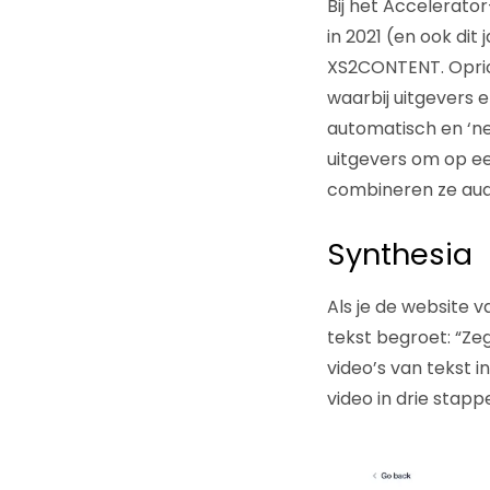
Bij het Accelerato
in 2021 (en ook di
XS2CONTENT. Opric
waarbij uitgevers
automatisch en ‘ne
uitgevers om op ee
combineren ze aud
Synthesia
Als je de website 
tekst begroet: “Ze
video’s van tekst i
video in drie stapp