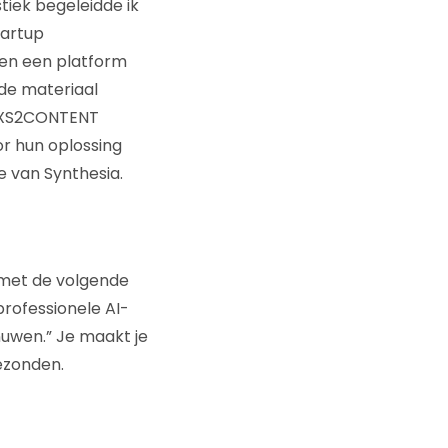
tiek begeleidde ik
tartup
den een platform
de materiaal
t XS2CONTENT
r hun oplossing
 van Synthesia.
 met de volgende
rofessionele AI-
enuwen.”
Je maakt je
gezonden.