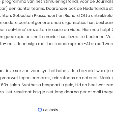
r-programma van het Stimuleringsfonds voor de Journalis
t jaar) een aantal teams. Daaronder ook de Nederlandse s
hters Sebastian Plasschaert en Richard Otto ontwikkel
 en andere contentgenererende organisaties hun bestaan
ar real-time’ omzetten in audio en video. Hiermee help
n goedkope en snelle manier hun lezers te bedienen. Voo
io- en videodesign met bestaande spraak-AI en software
van deze service voor synthetische video bezoekt word je
g vaarwel tegen camera’s, microfoons en acteurs! Maak p
n 60+ talen. Synthesia bespaart u geld, tijd en heel wat z
en. Het resultaat krijg je niet lang daarna per e-mail toe