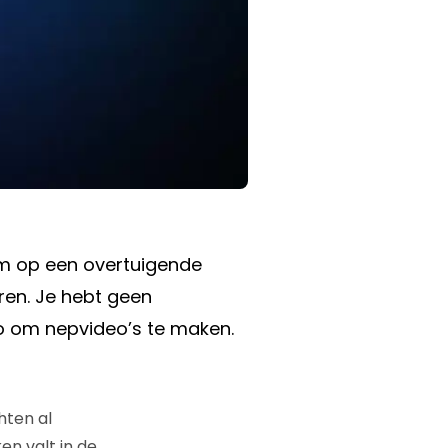
om op een overtuigende
ren. Je hebt geen
o om nepvideo’s te maken.
hten al
en valt in de