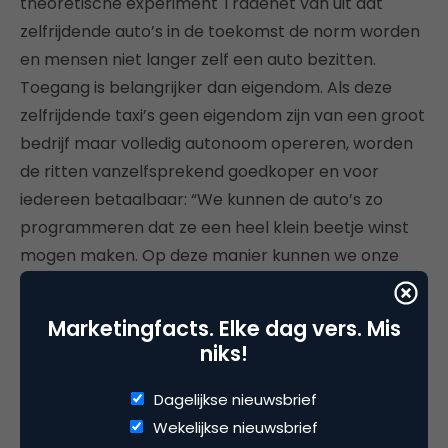
theoretische experiment Tradenet van uit dat
zelfrijdende auto’s in de toekomst de norm worden
en mensen niet langer zelf een auto bezitten.
Toegang is belangrijker dan eigendom. Als deze
zelfrijdende taxi’s geen eigendom zijn van een groot
bedrijf maar volledig autonoom opereren, worden
de ritten vanzelfsprekend goedkoper en voor
iedereen betaalbaar: “We kunnen de auto’s zo
programmeren dat ze een heel klein beetje winst
mogen maken. Op deze manier kunnen we onze
machines de meest morele en sociaal voelende
kapitalisten ooit maken.”
Marketingfacts. Elke dag vers. Mis
niks!
Hearn benadrukt dat de auto’s, alhoewel ze volledig
zelfstandig werken, geen bewustzijn hebben. Ze
Dagelijkse nieuwsbrief
kunnen zo geprogrammeerd worden dat ze zichzelf
Wekelijkse nieuwsbrief
updaten. Ook kunnen ze het verdiende geld