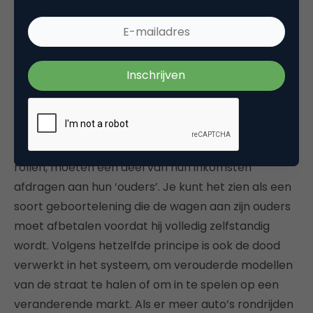
gebruiken om menselijke software-ontwikkelaars in
te huren om hun code aan te passen of om te
betalen voor onderhouds- en tankbeurten. De
auto’s kunnen zelfs hun ‘spaargeld’ bij elkaar leggen
om nieuwe auto’s te kopen — om ‘kinderen’ te
krijgen.
Auto’s die op deze manier van de productieband
rollen, moeten een deel van hun inkomsten
afdragen aan hun ‘ouders’. Je kunt het zien als een
soort geboortelening die de wagen aan zijn ouders
moet afbetalen voordat hij volledig zelfstandig
wordt. Volgens hetzelfde principe is ook de dood
verwerkt in het systeem, om verouderde modellen
van de straat te halen of om in te spelen op een
veranderende markt. Als er meer auto’s rondrijden