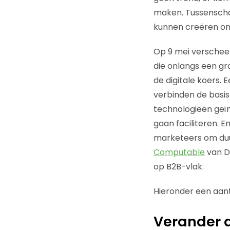
maken. Tussenschak
kunnen creëren om 
Op 9 mei verschee
die onlangs een gr
de digitale koers.
verbinden de basis 
technologieën geïn
gaan faciliteren. 
marketeers om duu
Computable
van De
op B2B-vlak.
Hieronder een aant
Verander 