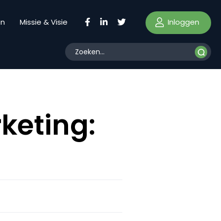
Inloggen
en
Missie & Visie
keting: