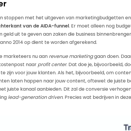
er
 stoppen met het uitgeven van marketingbudgetten en
hterkant van de AIDA-funnel
. Er moet alleen nog budge
m geld uit te geven aan zaken die business binnenbrengen;
anno 2014 op dient te worden afgerekend.
lle marketeers nu aan
revenue marketing
gaan doen. Daa
kostenpost naar
profit center
. Dat doe je, bijvoorbeeld, d
te zijn voor jouw klanten. Als het, bijvoorbeeld, om cont
nten laten happen naar jouw content, oftewel: de juiste 
het juiste kanaal aanbieden. Dit zal de conversie verhog
ting
lead-generation driven
. Precies wat bedrijven in deze