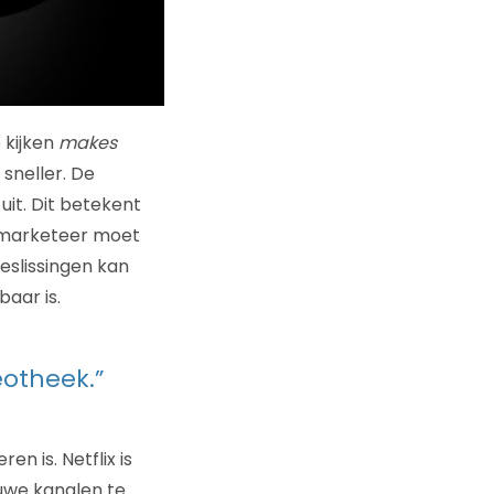
 kijken
makes
sneller. De
it. Dit betekent
 marketeer moet
eslissingen kan
aar is.
eotheek.”
en is. Netflix is
uwe kanalen te