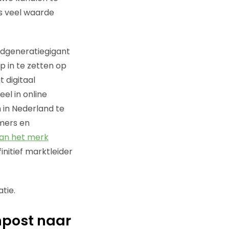
js veel waarde
adgeneratiegigant
p in te zetten op
 digitaal
el in online
 in Nederland te
emers en
an het merk
nitief marktleider
tie.
npost naar