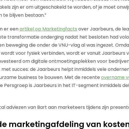
els zijn er om uitgeschakeld te worden, of je moet onwi
te blijven bestaan.”
n er een
artikel op Marketingfacts
over Jaarbeurs, de le
ote transformatie onderging nadat het besloten had volo
 Een beweging die onder de VNU-vlag al was ingezet. Omdat
wordt voor fysiek verbinden, wordt er vanuit Jaarbeurs ve
vesteerd om digitale ontmoetingsplekken voor bedrijven
En met succes: de Jaarbeurs helpt inmiddels vele ondern
rzame business te bouwen. Met de recente
overname v
 Persgroep is Jaarbeurs in het IT-segment inmiddels defi
al adviezen van Bart aan marketeers tijdens zijn presenta
de marketingafdeling van koste