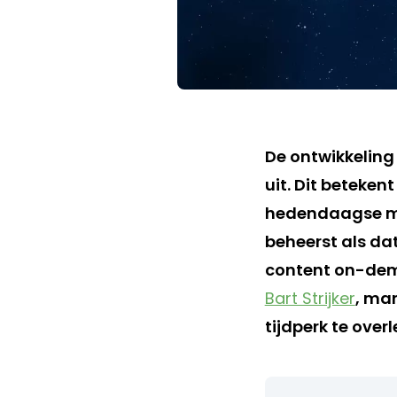
De ontwikkelin
uit. Dit beteke
hedendaagse mar
beheerst als d
content on-dema
Bart Strijker
, ma
tijdperk te overl