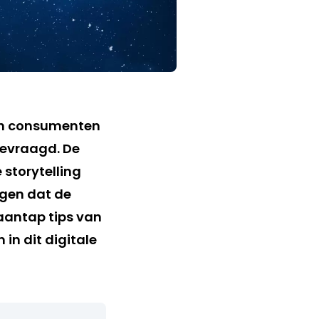
an consumenten
gevraagd. De
storytelling
rgen dat de
aantap tips van
m in dit digitale