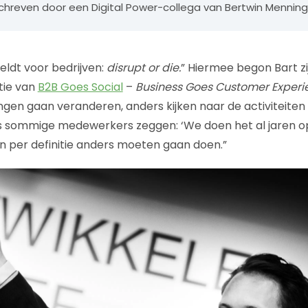
eschreven door een Digital Power-collega van Bertwin Menning
ldt voor bedrijven:
disrupt or die.
” Hiermee begon Bart zi
itie van
B2B Goes Social
–
Business Goes Customer Experi
en gaan veranderen, anders kijken naar de activiteiten die
Als sommige medewerkers zeggen: ‘We doen het al jaren o
en per definitie anders moeten gaan doen.”