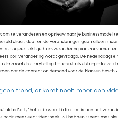
t om te veranderen en opnieuw naar je businessmodel te
 wereld draait door en de veranderingen gaan alleen maar 
echnologieën lokt gedragsverandering van consumenten u
eers ook verandering wordt gevraagd. De hedendaagse
jn die zowel de storytelling beheerst als data-gedreven b
gen dat de content on demand voor de klanten beschikb
is geen trend, er komt nooit meer een vid
s,” aldus Bart, “het is de wereld die steeds aan het verander
t nooit meer een videotheek. Wij hebben steeds met nie