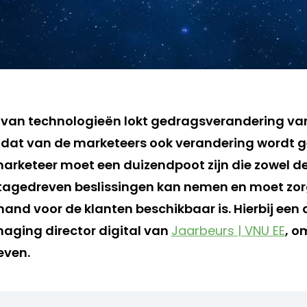
g van technologieën lokt gedragsverandering v
nt dat van de marketeers ook verandering wordt 
keteer moet een duizendpoot zijn die zowel de 
atagedreven beslissingen kan nemen en moet zo
nd voor de klanten beschikbaar is. Hierbij een 
naging director digital van
Jaarbeurs | VNU EE
, o
even.