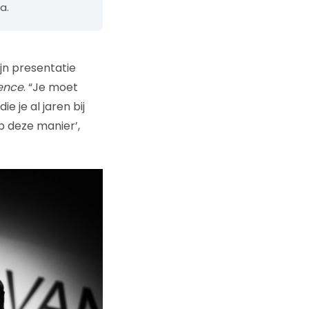
a.
jn presentatie
ence
. “Je moet
 je al jaren bij
p deze manier’,