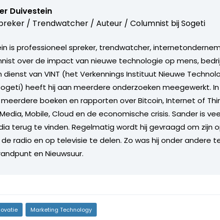
er Duivestein
reker / Trendwatcher / Auteur / Columnist bij
Sogeti
in is professioneel spreker, trendwatcher, internetonderneme
nist over de impact van nieuwe technologie op mens, bedrij
n dienst van VINT (het Verkennings Instituut Nieuwe Technol
Sogeti) heeft hij aan meerdere onderzoeken meegewerkt. I
ij meerdere boeken en rapporten over Bitcoin, Internet of Th
 Media, Mobile, Cloud en de economische crisis. Sander is vee
dia terug te vinden. Regelmatig wordt hij gevraagd om zijn o
de radio en op televisie te delen. Zo was hij onder andere t
randpunt en Nieuwsuur.
novatie
Marketing Technology