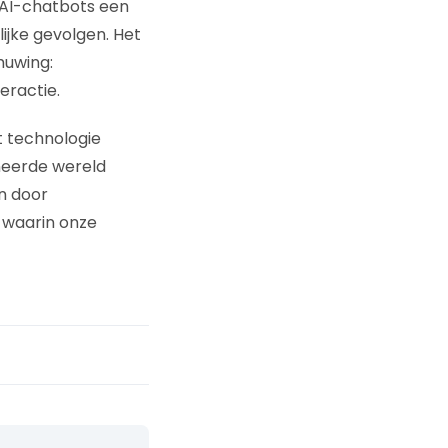
 AI-chatbots een
ijke gevolgen. Het
huwing:
eractie.
 technologie
neerde wereld
n door
 waarin onze