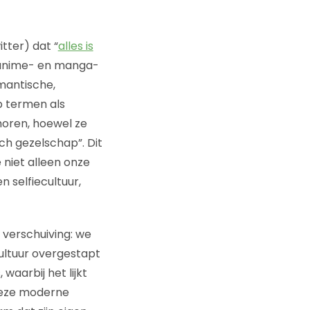
tter) dat “
alles is
e anime- en manga-
omantische,
p termen als
horen, hoewel ze
ch gezelschap”. Dit
niet alleen onze
 selfiecultuur,
 verschuiving: we
cultuur overgestapt
aarbij het lijkt
 Deze moderne