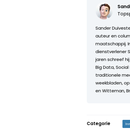
Sand
Topsp
Sander Duiveste
auteur en colum
maatschappij. I
dienstverlener 
jaren schreef h
Big Data, Social
traditionele me
weekbladen, op 
en Witteman, B
Categorie
In