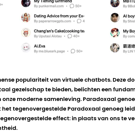
mense populariteit van virtuele chatbots. Deze d
itaal gezelschap te bieden, belichten een funda
n onze moderne samenleving. Paradoxaal genoeg
ot het tegenovergestelde Paradoxaal genoeg leid
 tegenovergestelde effect: in plaats van ons te v
theid.