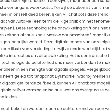
eboeid door zijn reflectie in een vijver, maar door een sche
ste verlangens weerkaatst. Terwijl de opkomst van smar
eer in onszelf deed keren, lijken AI-chatbots deze trend 
taat van AutoMe (een term die ik gebruik om het fenomee
chrijven). Deze technologische ontwikkeling drijft ons niet
 zelfactualisatie, zoals Maslow dat omschreef, maar lijkt
 eigen innerlijke wereld. Deze digitale echo’s van onze ei
een illusie van verbinding, terwijl ze ons in werkelijkheid
jke interacties en zelfontwikkeling. Het is een ironische te
n technologie de belofte had ons meer verbonden te mak
r alleen in een menigte van digitale spiegels. Vergelijkb
 heeft geleid tot ‘Snapchat Dysmorfie’, waarbij mensen hu
digitaal gefilterde zelfbeeld, kunnen AI-chatbots mogelij
gitale zelfvervorming en isolatie, wat ons dwingt na te 
n leiden.
 moet bekeken worden tegen de achtergrond van een we