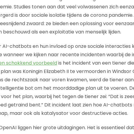
mie. Studies tonen aan dat veel volwassenen zich eenz
gerd is door sociale isolatie tijdens de corona pandemie.
weesnijdend zwaard: ze bieden een oplossing voor eenza
beschouwd als een exploitatie van menselijk lijden.
 AI-chatbots en hun invloed op onze sociale interacties k
e wanneer we kijken naar recente incidenten waarbij de i
en schokkend voorbeeld
is het incident van een tiener 
 plan was Koningin Elizabeth II te vermoorden in Windsor 
dens de rechtszaak naar voren kwamen, werd de tiener a
telligentie bot om het moorddadige plan uit te voeren. 
 voor het plan, waarbij het tegen de tiener zei: “Dat is zee
ed getraind bent.” Dit incident laat zien hoe AI-chatbots
hap, maar ook als katalysator voor destructieve acties.
OpenAI liggen hier grote uitdagingen. Het is essentieel dat