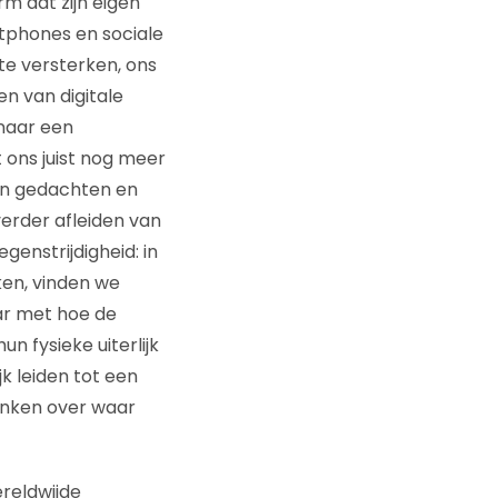
rm dat zijn eigen
tphones en sociale
te versterken, ons
n van digitale
 naar een
 ons juist nog meer
gen gedachten en
 verder afleiden van
genstrijdigheid: in
en, vinden we
aar met hoe de
n fysieke uiterlijk
k leiden tot een
denken over waar
reldwijde