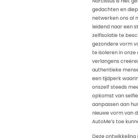
Narcissus is niet g
gedachten en diep
netwerken ons al m
leidend naar een s
zelfisolatie te bes
gezondere vorm van
te isoleren in onze
verlangens creëren 
authentieke menseli
een tijdperk waari
onszelf steeds mee
opkomst van selfies
aanpassen aan hun 
nieuwe vorm van di
AutoMe’s toe kunne
Deze ontwikkeling