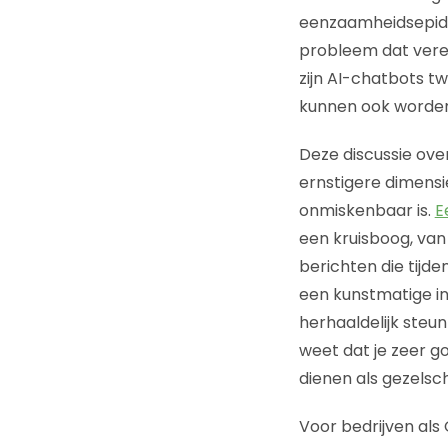
eenzaamheidsepide
probleem dat verer
zijn AI-chatbots t
kunnen ook worden 
Deze discussie over
ernstigere dimensi
onmiskenbaar is.
E
een kruisboog, van
berichten die tij
een kunstmatige in
herhaaldelijk steun
weet dat je zeer go
dienen als gezelsc
Voor bedrijven als 