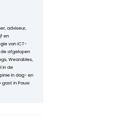
r, adviseur,
f en
ogie van ICT-
n de afgelopen
ings, Wearables,
l in de
pinie in dag- en
e gast in Pauw