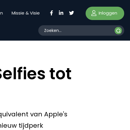
Inloggen
en
Missie & Visie
lfies tot
uivalent van Apple's
nieuw tijdperk