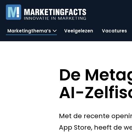
Marketingthema’s
Veelgelezen
Vacatures
De Metag
AI-Zelfis
Met de recente openin
App Store, heeft de w