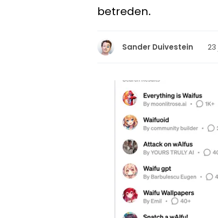
betreden.
23 
Sander Duivestein