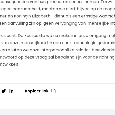
consequenties van hun producten serieus nemen. Terwijl
 tegen eenzaamheid, moeten we alert blijven op de mogel
ner en Koningin Elizabeth II dient als een ernstige waarsc
n aanvulling zijn op, geen vervanging van, menselijke int
ruispunt. De keuzes die we nu maken in onze omgang met
 van onze menselijkheid in een door technologie gedomi
erre laten we onze interpersoonlijke relaties beïnvloede
ntwoord op deze vraag zal bepalend zijn voor de richting
ntwikkelt.
Kopieer link