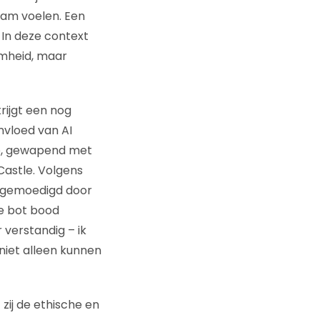
aam voelen. Een
 In deze context
amheid, maar
rijgt een nog
nvloed van AI
die, gewapend met
Castle. Volgens
angemoedigd door
De bot bood
r verstandig – ik
 niet alleen kunnen
 zij de ethische en