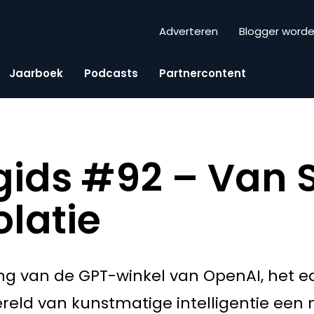
Adverteren
Blogger word
Jaarboek
Podcasts
Partnercontent
ids #92 – Van Se
olatie
g van de GPT-winkel van OpenAI, het eq
ereld van kunstmatige intelligentie een 