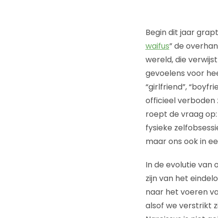
Begin dit jaar gra
waifus
” de overhan
wereld, die verwij
gevoelens voor hee
“girlfriend”, “boyf
officieel verboden
roept de vraag op:
fysieke zelfobsessi
maar ons ook in een 
In de evolutie van
zijn van het einde
naar het voeren va
alsof we verstrikt