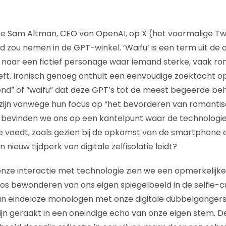
pte Sam Altman, CEO van OpenAI, op X (het voormalige Twi
d zou nemen in de GPT-winkel. ‘Waifu’ is een term uit d
st naar een fictief personage waar iemand sterke, vaak r
ft. Ironisch genoeg onthult een eenvoudige zoektocht o
riend” of “waifu” dat deze GPT’s tot de meest begeerde be
 zijn vanwege hun focus op “het bevorderen van romantis
 bevinden we ons op een kantelpunt waar de technologie 
e voedt, zoals gezien bij de opkomst van de smartphone en
nieuw tijdperk van digitale zelfisolatie leidt?
 onze interactie met technologie zien we een opmerkelijke
loos bewonderen van ons eigen spiegelbeeld in de selfie-
n eindeloze monologen met onze digitale dubbelgangers, w
 zijn geraakt in een oneindige echo van onze eigen stem.