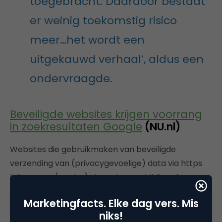
toegebracht. Daardoor bestaat
er weinig toekomstig risico
meer…het wordt een
uitgekauwd verhaal’, aldus een
ondervraagde.
Beveiligde websites krijgen voorrang
in zoekresultaten Google
(NU.nl)
Websites die gebruikmaken van beveiligde
verzending van (privacygevoelige) data via https
krijgen een (verder) streepje voor bij Google.
Marketingfacts. Elke dag vers. Mis
Websites met https kregen al
niks!