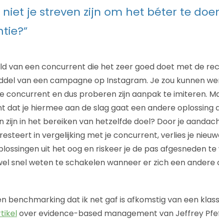
 niet je streven zijn om het béter te doe
tie?”
d van een concurrent die het zeer goed doet met de rec
middel van een campagne op Instagram. Je zou kunnen w
ie concurrent en dus proberen zijn aanpak te imiteren. M
 dat je hiermee aan de slag gaat een andere oplossing a
n zijn in het bereiken van hetzelfde doel? Door je aandach
resteert in vergelijking met je concurrent, verlies je nieu
lossingen uit het oog en riskeer je de pas afgesneden t
el snel weten te schakelen wanneer er zich een andere 
 benchmarking dat ik net gaf is afkomstig van een klas
tikel
over evidence-based management van Jeffrey Pfef