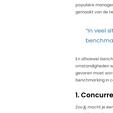
populaire manageme
gemaakt van de te
“In veel 
benchmar
En alhoewel benchma
omstandigheden waa
gevaren moet worde
benchmarking in c
1. Concur
Zou jij, mocht je ee