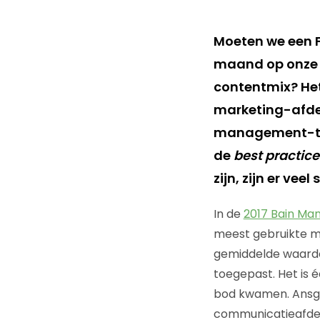
Moeten we een 
maand op onze b
contentmix? Het
marketing-afdel
management-tec
de
best practice
zijn, zijn er vee
In de
2017 Bain Ma
meest gebruikte m
gemiddelde waarde
toegepast. Het is é
bod kwamen. Ansgar
communicatieafdel