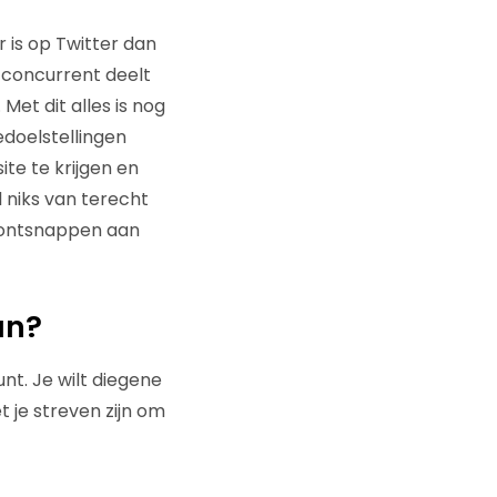
 is op Twitter dan
e concurrent deelt
Met dit alles is nog
edoelstellingen
te te krijgen en
niks van terecht
) ontsnappen aan
an?
unt. Je wilt diegene
 je streven zijn om