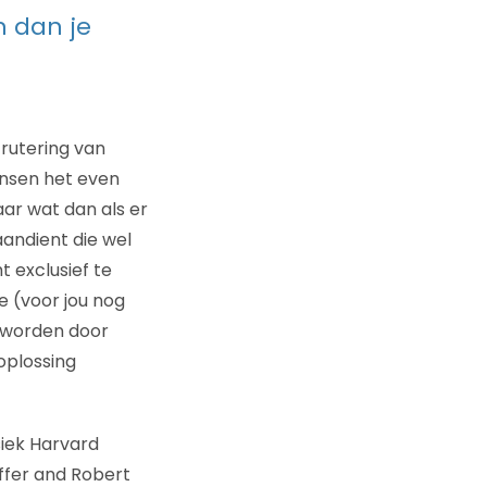
n dan je
rutering van
ensen het even
aar wat dan als er
andient die wel
t exclusief te
we (voor jou nog
e worden door
oplossing
siek Harvard
fer and Robert