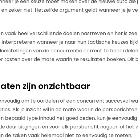
nneer je een keuze moet maken over de nieuwe auto die 
en zeker niet. Hetzelfde argument geldt wanneer je je ver
n vaak heel verschillende doelen nastreven en het is zee
interpreteren wanneer je naar hun tactische keuzes kijkt. E
oelstellingen van de concurrentie correct te beoordelen,
er tasten over de mate waarin ze resultaten boeken. Dit b
taten zijn onzichtbaar
envoudig om te oordelen of een concurrent succesvol wa
ies. Als je inzicht wil in de mate waarin de persberichte
 bepaald type inhoud het goed deden, kun je eenvoudig d
de deur uitgingen en voor elk persbericht nagaan of het 
ijn de zaken vaak helemaal niet zo eenvoudig te meten.