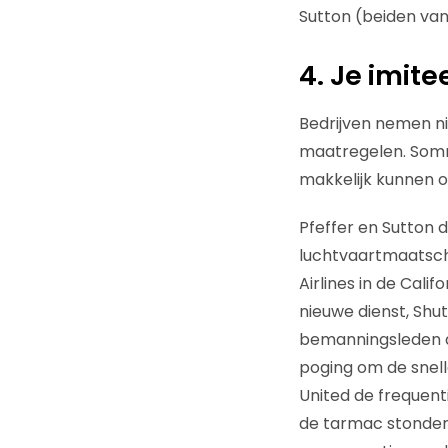
Sutton (beiden van
4. Je imit
Bedrijven nemen ni
maatregelen. Somm
makkelijk kunnen o
Pfeffer en Sutton 
luchtvaartmaatscha
Airlines in de Cali
nieuwe dienst, Shut
bemanningsleden dr
poging om de snell
United de frequent
de tarmac stonden.