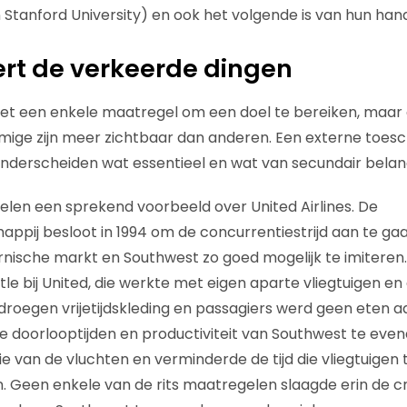
 Stanford University) en ook het volgende is van hun hand
eert de verkeerde dingen
et een enkele maatregel om een doel te bereiken, maar 
ige zijn meer zichtbaar dan anderen. Een externe toesc
nderscheiden wat essentieel en wat van secundair belang
delen een sprekend voorbeeld over United Airlines. De
ppij besloot in 1994 om de concurrentiestrijd aan te g
fornische markt en Southwest zo goed mogelijk te imiteren
tle bij United, die werkte met eigen aparte vliegtuigen en
oegen vrijetijdskleding en passagiers werd geen eten a
e doorlooptijden en productiviteit van Southwest te eve
ie van de vluchten en verminderde de tijd die vliegtuigen
 Geen enkele van de rits maatregelen slaagde erin de c