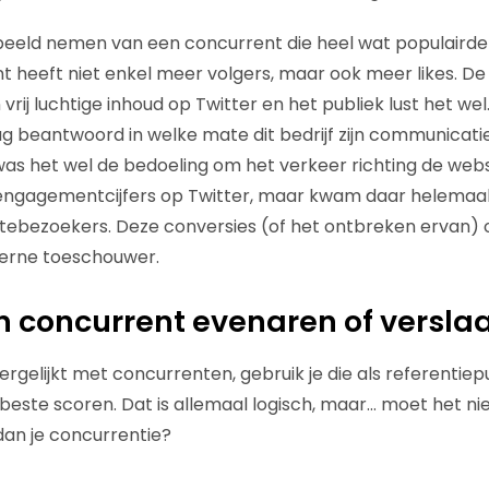
eeld nemen van een concurrent die heel wat populairder
ent heeft niet enkel meer volgers, maar ook meer likes. D
rij luchtige inhoud op Twitter en het publiek lust het wel. 
ag beantwoord in welke mate dit bedrijf zijn communicati
was het wel de bedoeling om het verkeer richting de websi
engagementcijfers op Twitter, maar kwam daar helemaal 
sitebezoekers. Deze conversies (of het ontbreken ervan
terne toeschouwer.
een concurrent evenaren of versla
ergelijkt met concurrenten, gebruik je die als referentiep
este scoren. Dat is allemaal logisch, maar… moet het niet
an je concurrentie?