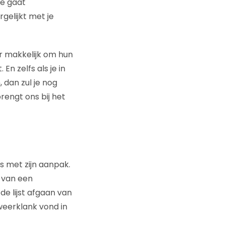
je gaat
gelijkt met je
r makkelijk om hun
n zelfs als je in
 dan zul je nog
rengt ons bij het
s met zijn aanpak.
n van een
e lijst afgaan van
weerklank vond in