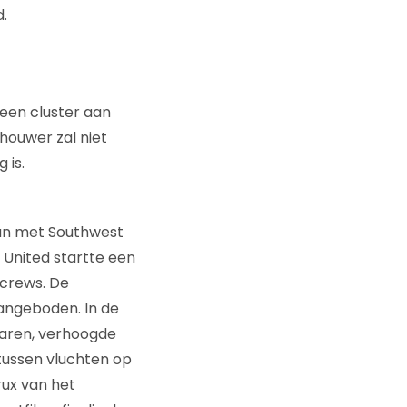
.
een cluster aan
houwer zal niet
 is.
aan met Southwest
. United startte een
 crews. De
angeboden. In de
naren, verhoogde
 tussen vluchten op
rux van het