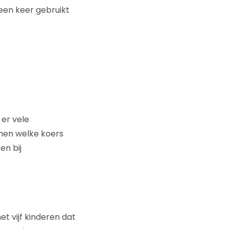
een keer gebruikt
 er vele
men welke koers
en bij
met vijf kinderen dat