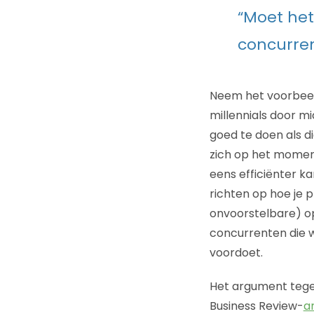
“Moet het
concurren
Neem het voorbeel
millennials door 
goed te doen als d
zich op het moment
eens efficiënter ka
richten op hoe je p
onvoorstelbare) op
concurrenten die w
voordoet.
Het argument tegen
Business Review-
ar