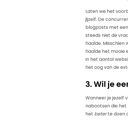
Laten we het voorb
jijzelf. De concurr
blogposts met een v
steeds niet de vra
haalde. Misschien 
haalde het mooie 
in het aantal web
het oog van de ex
3. Wil je 
Wanneer je jezelf v
nabootsen die het b
het
beter
te doen d