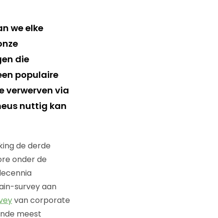
n we elke
onze
gen die
een populaire
 verwerven via
eus nuttig kan
ing de derde
ore onder de
decennia
Bain-survey aan
vey
van corporate
ende meest