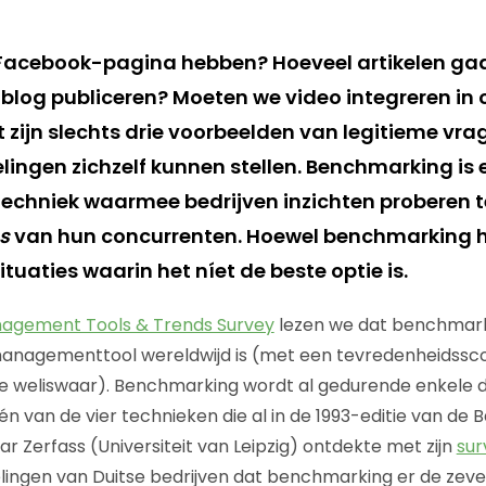
Facebook-pagina hebben? Hoeveel artikelen gaa
log publiceren? Moeten we video integreren in 
 zijn slechts drie voorbeelden van legitieme vra
ingen zichzelf kunnen stellen. Benchmarking is 
hniek waarmee bedrijven inzichten proberen te
s
van hun concurrenten. Hoewel benchmarking h
l situaties waarin het níet de beste optie is.
nagement Tools & Trends Survey
lezen we dat benchmark
anagementtool wereldwijd is (met een tevredenheidssc
 weliswaar). Benchmarking wordt al gedurende enkele 
én van de vier technieken die al in de 1993-editie van de 
 Zerfass (Universiteit van Leipzig) ontdekte met zijn
sur
ingen van Duitse bedrijven dat benchmarking er de zev