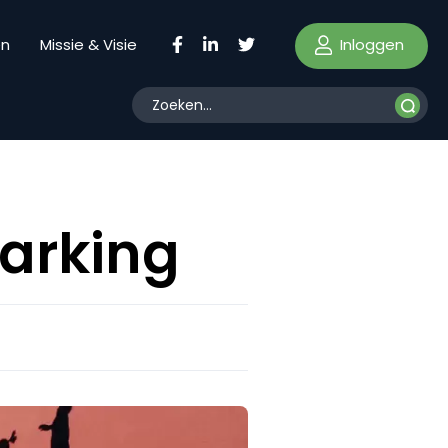
Inloggen
en
Missie & Visie
arking