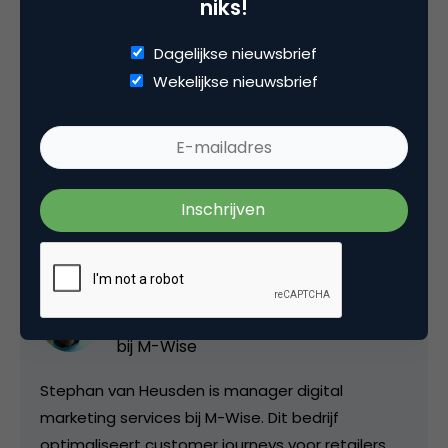
die martechsoftware overwegen, aanschaffen en
niks!
implementeren.
Dagelijkse nieuwsbrief
Wekelijkse nieuwsbrief
Deel dit artikel
Kopieer link
Stephan van Heusden
manager digital marketing services
bij
M-Wise
Stephan van Heusden is manager digital
marketing services bij M-Wise. Dit bedrijf
optimaliseert customer journeys voor retailers