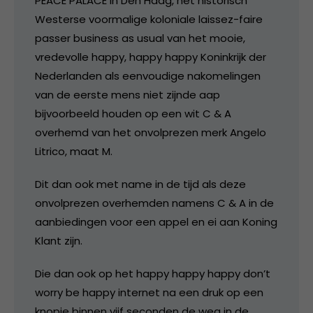
PEACE PALACE in Den Haag, het historisch
Westerse voormalige koloniale laissez-faire
passer business as usual van het mooie,
vredevolle happy, happy happy Koninkrijk der
Nederlanden als eenvoudige nakomelingen
van de eerste mens niet zijnde aap
bijvoorbeeld houden op een wit C & A
overhemd van het onvolprezen merk Angelo
Litrico, maat M.
Dit dan ook met name in de tijd als deze
onvolprezen overhemden namens C & A in de
aanbiedingen voor een appel en ei aan Koning
Klant zijn.
Die dan ook op het happy happy happy don’t
worry be happy internet na een druk op een
knopje binnen vijf seconden de weg in de