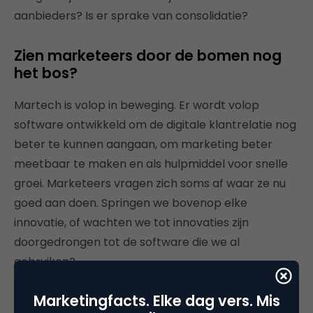
aanbieders? Is er sprake van consolidatie?
Zien marketeers door de bomen nog
het bos?
Martech is volop in beweging. Er wordt volop
software ontwikkeld om de digitale klantrelatie nog
beter te kunnen aangaan, om marketing beter
meetbaar te maken en als hulpmiddel voor snelle
groei. Marketeers vragen zich soms af waar ze nu
goed aan doen. Springen we bovenop elke
innovatie, of wachten we tot innovaties zijn
doorgedrongen tot de software die we al
gebruiken?
In een volgend artikel kijk ik mee met marketeers
Marketingfacts. Elke dag vers. Mis