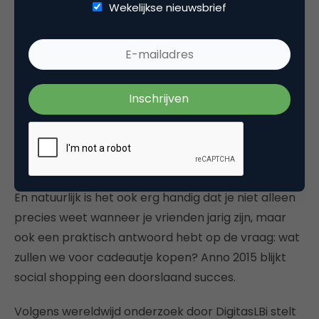
Wekelijkse nieuwsbrief
commerce land, en persoonlijker dan
social
shoppen
wordt het niet. Voor veel mensen is
winkelen immers ook een sociale activiteit, en geeft
het advies van een goede vriend(in) vaak de
doorslag in het aankoopbeslissingsproces. En dus
sluit Facebook in 2010 een deal met Amazon,
waardoor Facebook-leden hun persoonlijke profiel
aan een Amazon-account kunnen koppelen, en het
vriendelijk koopadvies zo ook online beschikbaar is.
En natuurlijk is het ook erg handig dat je niet alleen
precies weet wanneer je vrienden jarig zijn, maar
ook een praktisch antwoord hebt op de vraag: wat
zullen we voor cadeautje kopen? Anno 2015 blijkt
social shopping een doorslaand succes.
Volgens wereldwijd onderzoek door DigitasLBi stelt