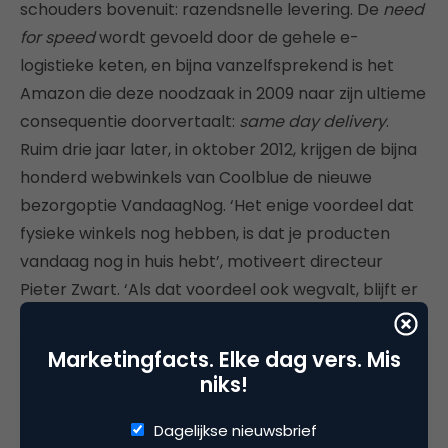
schouders bovenuit: razendsnelle levering. De
need
for speed
wordt gevoeld door de gehele e-
logistieke keten, en bijna vanzelfsprekend is het
Amazon die deze noodzaak in 2009 naar zijn ultieme
consequentie doorvertaalt:
same day delivery
.
Ruim drie jaar later, in oktober 2012, krijgen de bijna
honderd webwinkels van Coolblue de nieuwe
bezorgoptie VandaagNog. ‘Het enige voordeel dat
fysieke winkels nog hebben, is dat je producten
vandaag nog in huis hebt’, motiveert directeur
Pieter Zwart. ‘Als dat voordeel ook wegvalt, blijft er
weinig over.’
Marketingfacts. Elke dag vers. Mis
7.
Facebook en Amazon worden
niks!
vriendjes
Dagelijkse nieuwsbrief
Personalisering is een belangrijke nieuwe trend in e-