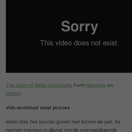
The story of Bello Limoncello
from
Natwerk
on
Vimeo
.
Van avontuur naar proces
Maar stel, het succes groeit hen boven de pet. Ze
nemen mensen in dienst om de overweldigende