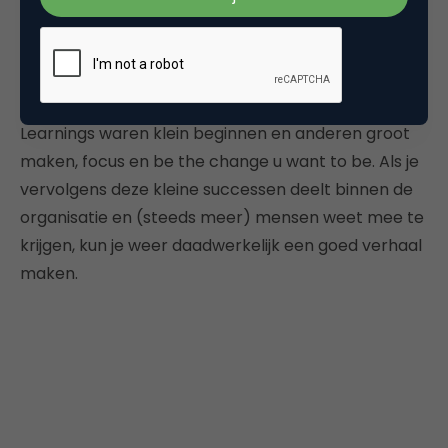
pilot ‘contentmarketing als cultuurverandering’
waarin ze de mens daadwerkelijk weer centraal
stelden. Dat startte met het besef dat je niet
schrijft voor een toren, maar voor een mens.
Learnings waren klein beginnen en anderen groot
maken, focus en be the change u want to be. Als je
vervolgens deze kleine successen deelt binnen de
organisatie en (steeds meer) mensen weet mee te
krijgen, kun je weer daadwerkelijk een goed verhaal
maken.