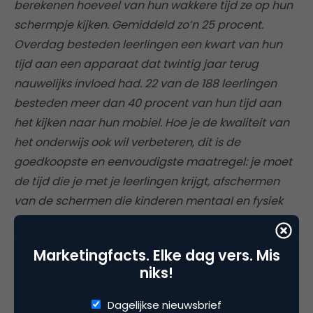
berekenen hoeveel van hun wakkere tijd ze op hun
schermpje kijken. Gemiddeld zo’n 25 procent.
Overdag besteden leerlingen een kwart van hun
tijd aan een apparaat dat twintig jaar terug
nauwelijks invloed had. 22 van de 188 leerlingen
besteden meer dan 40 procent van hun tijd aan
het kijken naar hun mobiel. Hoe je de kwaliteit van
het onderwijs ook wil verbeteren, dit is de
goedkoopste en eenvoudigste maatregel: je moet
de tijd die je met je leerlingen krijgt, afschermen
van de schermen die kinderen mentaal en fysiek
beperken”
Marketingfacts. Elke dag vers. Mis
Het is alweer een tijdje geleden maar in 2018 was
niks!
het wereldnieuws:
Techbazen verboden hun
kinderen om de smartphone te omarmen
.
“De top
Dagelijkse nieuwsbrief
van Silicon Valley geeft in zijn thuisomgeving al