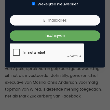
Wekelijkse nieuwsbrief
langer blijkt van een grote voorzichtigheid
tegenover technologie”
, zei Nellie Bowles. Die top
toont zich al langer bezorgd
over de mogelijke
schadelijke gevolgen
voor hun kinderen. Onder
meer Tim Cook, Chief Executive van Apple, gaf
eerder dit jaar al te kennen dat zijn neef geen
sociale media mocht gebruiken. Bill Gates verbood
zijn kinderen lange tijd het gebruik van
smartphones. Wijlen Steve Jobs, voormalig topman
van Apple, sprak zich in gelijkaardige bewoording
uit, net als investeerder John Lilly, gewezen chief
executive van Mozilla. Chris Anderson, voormalig
topman van Wired, is dezelfde mening toegedaan,
net als Mark Zuckerberg van Facebook.