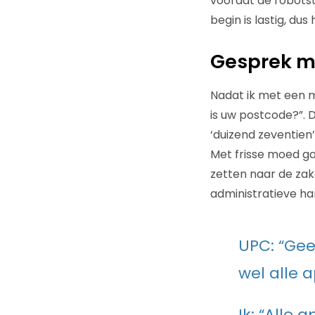
voordat de robotst
begin is lastig, du
Gesprek m
Nadat ik met een 
is uw postcode?”. 
‘duizend zeventien’
Met frisse moed ga
zetten naar de zake
administratieve ha
UPC: “Gee
wel alle 
Ik: “Alle