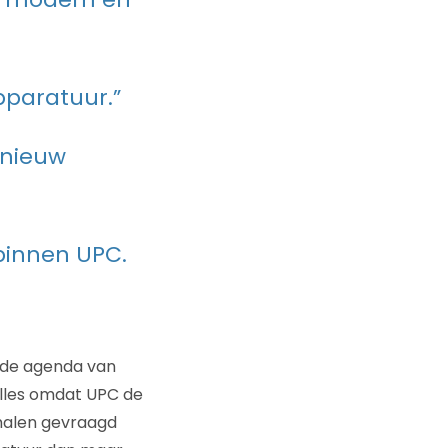
pparatuur.”
 nieuw
 binnen UPC.
de agenda van
alles omdat UPC de
 malen gevraagd