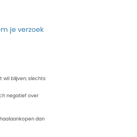
om je verzoek
il blijven; slechts
ch negatief over
erhaalaankopen dan