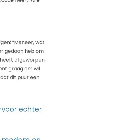
code heeft. Alle
gen: “Meneer, wat
voor gedaan heb om
t heeft afgeworpen.
ent graag om wil
 dat dit puur een
rvoor echter
der modem en