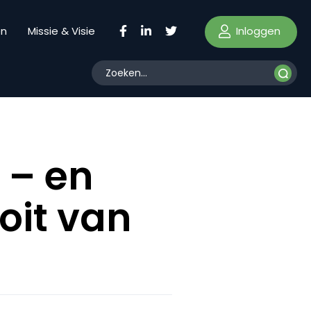
Inloggen
en
Missie & Visie
 – en
oit van