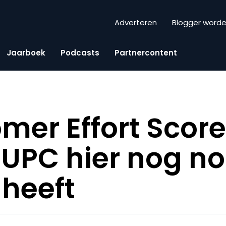
Adverteren
Blogger word
Jaarboek
Podcasts
Partnercontent
mer Effort Score
PC hier nog no
heeft