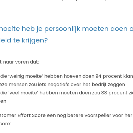
:
oeite heb je persoonlijk moeten doen 
ld te krijgen?
 naar voren dat:
ie ‘weinig moeite’ hebben hoeven doen 94 procent klant w
eze mensen zou iets negatiefs over het bedrijf zeggen
die ‘veel moeite’ hebben moeten doen zou 88 procent zi
ten
Customer Effort Score een nog betere voorspeller voor h
core: