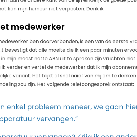
em aan de andere kant van de lijn eindelijk de goede post
s het kan mijn humeur niet verpesten. Denk ik.
et medewerker
medewerker ben doorverbonden, is een van de eerste vra
Dit bevestigt dat alle moeite die ik een paar minuten er
 in mijn meest nette ABN uit te spreken zijn vruchten nie
 ik verder en vertel de medewerker dat ik mijn abonnem
lijke variant. Het blijkt al snel naïef van mij om te denken
ndeling zou zijn. Het volgende telefoongesprek ontstaat:
n enkel probleem meneer, we gaan hie
apparatuur vervangen.”
 apparatuur vervangen? Krijg ik een an