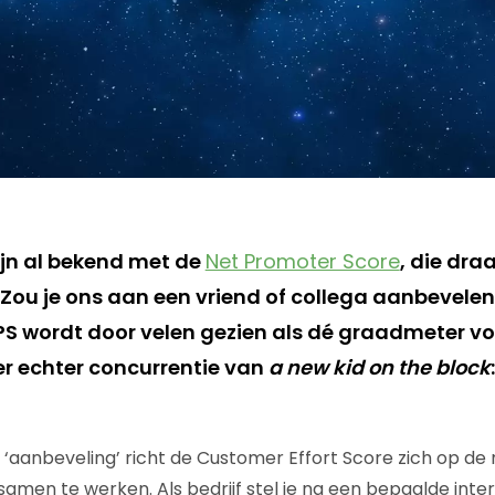
ijn al bekend met de
Net Promoter Score
, die dra
“Zou je ons aan een vriend of collega aanbevele
wordt door velen gezien als dé graadmeter voor
 er echter concurrentie van
a new kid on the block
t ‘aanbeveling’ richt de Customer Effort Score zich op de
samen te werken. Als bedrijf stel je na een bepaalde inte