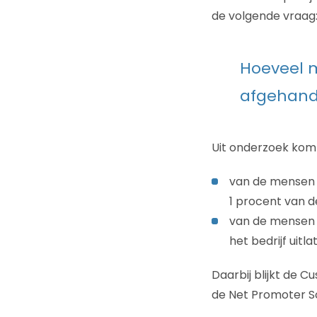
de volgende vraag
Hoeveel m
afgehande
Uit onderzoek komt
van de mensen d
1 procent van d
van de mensen 
het bedrijf uitla
Daarbij blijkt de 
de Net Promoter S