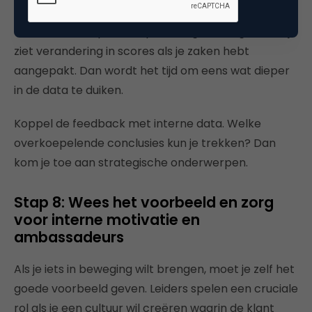
dan beschik je op den duur over een schat aan
data. Je ziet bepaalde opmerkingen terugkomen, je
ziet verandering in scores als je zaken hebt
aangepakt. Dan wordt het tijd om eens wat dieper
in de data te duiken.
Koppel de feedback met interne data. Welke
overkoepelende conclusies kun je trekken? Dan
kom je toe aan strategische onderwerpen.
Stap 8: Wees het voorbeeld en zorg
voor interne motivatie en
ambassadeurs
Als je iets in beweging wilt brengen, moet je zelf het
goede voorbeeld geven. Leiders spelen een cruciale
rol als je een cultuur wil creëren waarin de klant