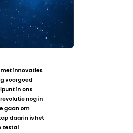
 met innovaties
ng voorgoed
lpunt in ons
 revolutie nog in
 te gaan om
ap daarin is het
n zestal