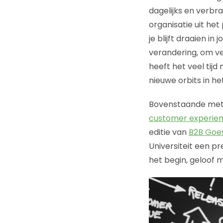
dagelijks en verbr
organisatie uit het
je blijft draaien in 
verandering, om ve
heeft het veel tij
nieuwe orbits in he
Bovenstaande metaf
customer experien
editie van
B2B Goes
Universiteit een p
het begin, geloof 