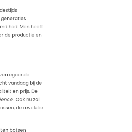
destijds
 generaties
rmd had. Men heeft
oor de productie en
 verregaande
cht vandaag bij de
iteit en prijs. De
ience
’. Ook nu zal
assen; de revolutie
neten botsen