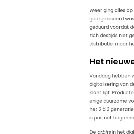
Weer ging alles op
georganiseerd was,
geduurd voordat d
zich destijds niet 
distributie, maar 
Het nieuwe
Vandaag hebben we
digitalisering van
klant ligt. Product
enige duurzame vor
het 2 à 3 generati
is pas net begonne
De
orbits
in het di