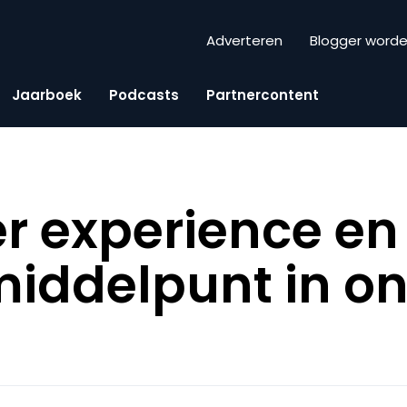
Adverteren
Blogger word
Jaarboek
Podcasts
Partnercontent
 experience en
iddelpunt in o