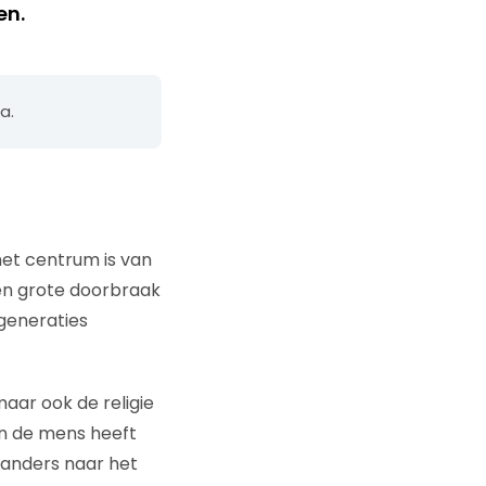
en.
a.
het centrum is van
een grote doorbraak
 generaties
aar ook de religie
n de mens heeft
anders naar het