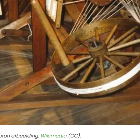
 bron afbeelding:
Wikimedia
(CC).