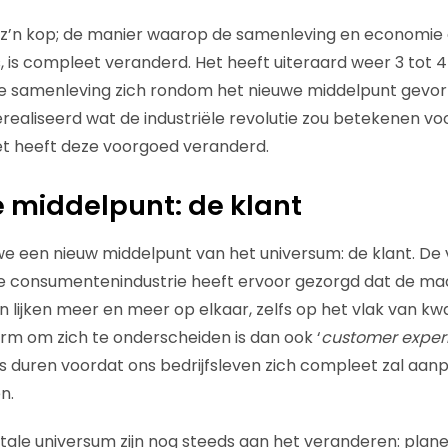
 z’n kop; de manier waarop de samenleving en economie 
 is compleet veranderd. Het heeft uiteraard weer 3 tot 4
e samenleving zich rondom het nieuwe middelpunt gevo
gerealiseerd wat de industriële revolutie zou betekenen v
het heeft deze voorgoed veranderd.
 middelpunt: de klant
 een nieuw middelpunt van het universum: de klant. De
 de consumentenindustrie heeft ervoor gezorgd dat de ma
en lijken meer en meer op elkaar, zelfs op het vlak van kwal
m om zich te onderscheiden is dan ook ‘
customer exper
es duren voordat ons bedrijfsleven zich compleet zal aanp
n.
gitale universum zijn nog steeds aan het veranderen: pla