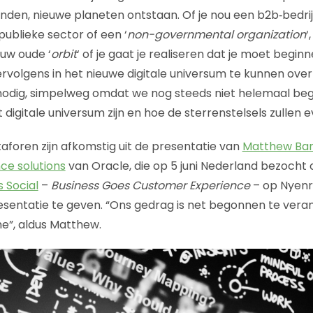
anden, nieuwe planeten ontstaan. Of je nou een b2b‑bedrij
 publieke sector of een ‘
non-governmental organization
‘
jouw oude ‘
orbit
‘ of je gaat je realiseren dat je moet begi
rvolgens in het nieuwe digitale universum te kunnen overl
d nodig, simpelweg omdat we nog steeds niet helemaal beg
t digitale universum zijn en hoe de sterrenstelsels zullen 
oren zijn afkomstig uit de presentatie van
Matthew Ba
ce solutions
van Oracle, die op 5 juni Nederland bezocht o
 Social
–
Business Goes Customer Experience
– op Nyenr
resentatie te geven. “Ons gedrag is net begonnen te veran
me”, aldus Matthew.