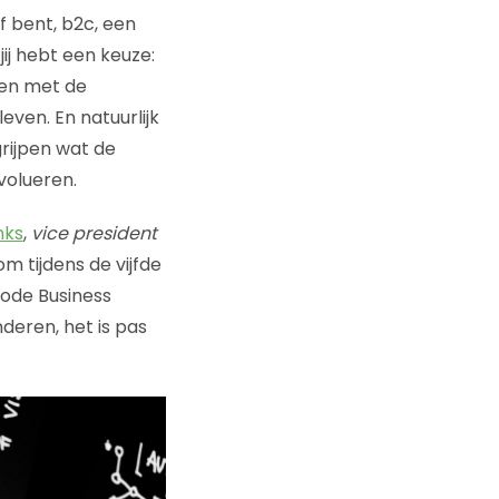
f bent, b2c, een
, jij hebt een keuze:
nnen met de
even. En natuurlijk
rijpen wat de
evolueren.
nks
,
vice president
m tijdens de vijfde
ode Business
deren, het is pas