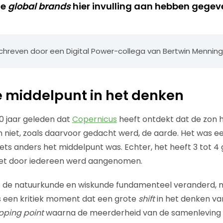
de
global brands
hier invulling aan hebben gegev
eschreven door een Digital Power-collega van Bertwin Menning
 middelpunt in het denken
0 jaar geleden dat
Copernicus
heeft ontdekt dat de zon 
n niet, zoals daarvoor gedacht werd, de aarde. Het was 
ets anders het middelpunt was. Echter, het heeft 3 tot 4
et door iedereen werd aangenomen.
et de natuurkunde en wiskunde fundamenteel veranderd, m
as een kritiek moment dat een grote
shift
in het denken va
ipping point
waarna de meerderheid van de samenleving 