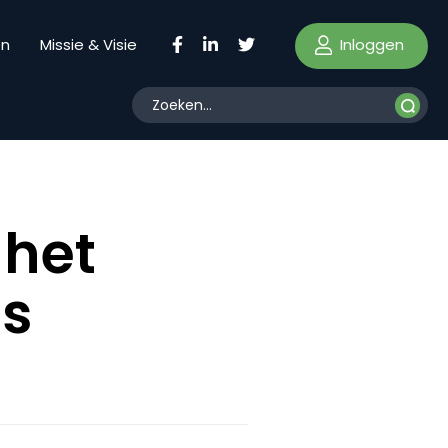
Inloggen
en
Missie & Visie
 het
ns