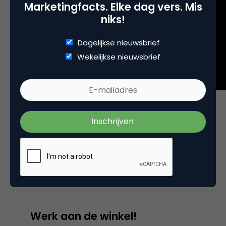
Marketingfacts. Elke dag vers. Mis
niks!
Dagelijkse nieuwsbrief
Wekelijkse nieuwsbrief
In het onderzoeksrapport
Expeditie Marketing
, een
initiatief van Canon en spotONvision, dat ook
binnenkort verschijnt, staat customer centricity
centraal en werpt Steven samen met mij een blik
op de onderwerpen die voor de marketeers
aandacht behoeven.
Werk aan de winkel!