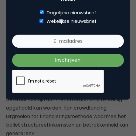
Dagelijkse nieuwsbrief
Crowdfunding als strategie
Wekelijkse nieuwsbrief
Met deze casestudy in het vizier kunnen we ons
afvragen of de huidige strategieën van culturele
instellingen nog wel passend zijn. Waarom houden
culturele instellingen het werven van budget en
marketing eigenlijk nog zo gescheiden?
Crowdfunding als financieringsmethode laat zien
dat deze twee elementen veel nauwer met elkaar
verbonden zouden kunnen zijn. Een mogelijk
bezwaar zou zijn dat met crowdfunding te weinig
opgehaald kan worden. Kan crowdfunding
uitgroeien tot financieringsmethode waarmee het
ballet structureel inkomsten en betrokkenheid kan
genereren?