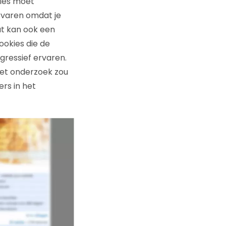
kies moet
rvaren omdat je
dat kan ook een
ookies die de
gressief ervaren.
het onderzoek zou
ers in het