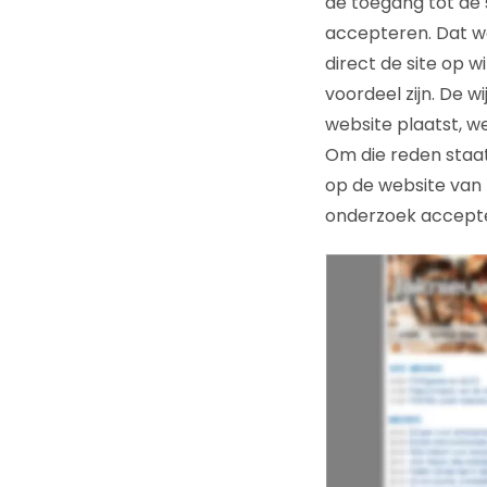
de toegang tot de 
accepteren. Dat w
direct de site op wi
voordeel zijn. De w
website plaatst, w
Om die reden staat
op de website van F
onderzoek accepte