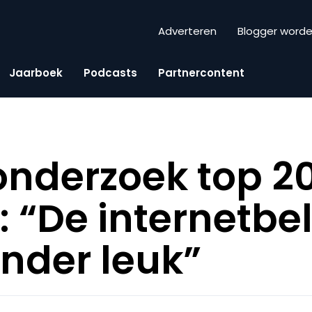
Adverteren
Blogger word
Jaarboek
Podcasts
Partnercontent
nderzoek top 2
: “De internetbe
nder leuk”