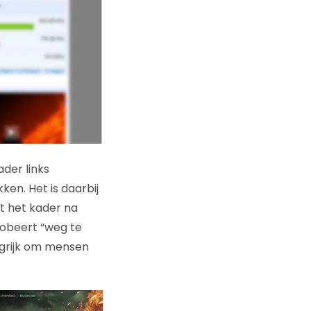
der links
en. Het is daarbij
nt het kader na
robeert “weg te
angrijk om mensen