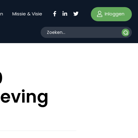
Inloggen
en
Missie & Visie
0
leving