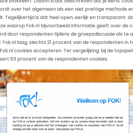
site blokkeert. Daarin staat beschreven dat je eerst coo
ordt over het algemeen als een niet prettige methode e
lt. Tegelijkertijd is dat heel open, eerlijk en transparant: 
ijze waarop Fok.nl bijvoorbeeld informatie geeft over de c
erd door respondenten tijdens de groepsdiscussie als te a
 Fok.nl laag, slechts 21 procent van de respondenten in 
ok.nl cookies accepteren. Ter vergelijking: bij de topspel
ert 63 procent van de respondenten cookies.