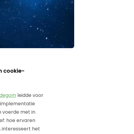
n cookie-
odegom
leidde voor
 implementatie
m voerde met in
ef: hoe ervaren
interesseert het