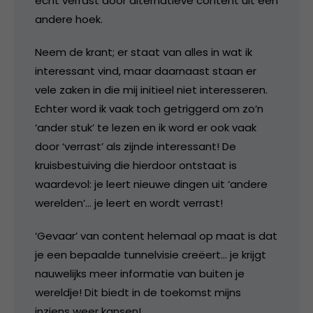
echt verrast door alternatieve content uit een
andere hoek.
Neem de krant; er staat van alles in wat ik
interessant vind, maar daarnaast staan er
vele zaken in die mij initieel niet interesseren.
Echter word ik vaak toch getriggerd om zo’n
‘ander stuk’ te lezen en ik word er ook vaak
door ‘verrast’ als zijnde interessant! De
kruisbestuiving die hierdoor ontstaat is
waardevol: je leert nieuwe dingen uit ‘andere
werelden’… je leert en wordt verrast!
‘Gevaar’ van content helemaal op maat is dat
je een bepaalde tunnelvisie creëert… je krijgt
nauwelijks meer informatie van buiten je
wereldje! Dit biedt in de toekomst mijns
inziens weer kansen!