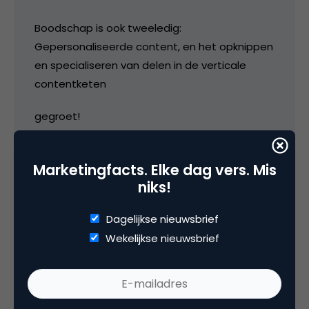
Boodschap is ook tweeledig:
Gepersonaliseerde content, en het opknippen
en specialiseren van delen in de verticale
contentketen
gegroet!
10 januari 2013 om 18:17
Marketingfacts. Elke dag vers. Mis
niks!
Dagelijkse nieuwsbrief
Wekelijkse nieuwsbrief
Athalie Stegeman
Hoi Robbert,