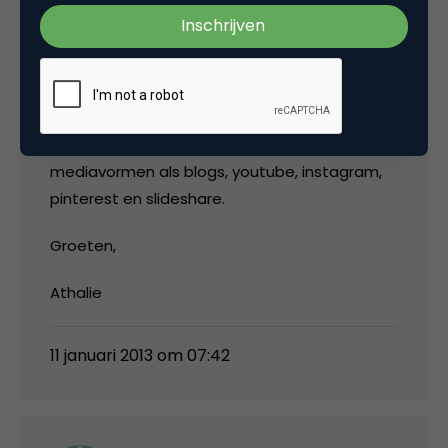
De ontwikkeling naar digital curation maken
content relevanter door peer2peer info
sharing. Zo ontstaat er dynamisch en
relevante content door aanbeveling van
gebruikers. Digital curation wordt versterkt
door de fusion van verschillende digitale
mediavormen als blogs, youtube, instagram,
pinterest en slideshare.
Groeten,
Athalie
11 januari 2013 om 07:42