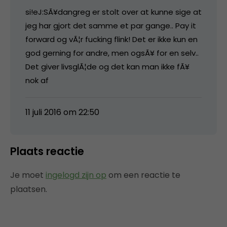
si!eJ:SÃ¥dangreg er stolt over at kunne sige at
jeg har gjort det samme et par gange.. Pay it
forward og vÃ¦r fucking flink! Det er ikke kun en
god gerning for andre, men ogsÃ¥ for en selv..
Det giver livsglÃ¦de og det kan man ikke fÃ¥
nok af
11 juli 2016 om 22:50
Plaats reactie
Je moet
ingelogd zijn op
om een reactie te
plaatsen.