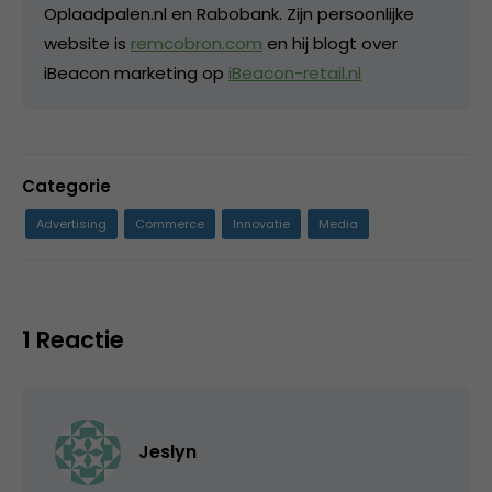
Oplaadpalen.nl en Rabobank. Zijn persoonlijke
website is
remcobron.com
en hij blogt over
iBeacon marketing op
iBeacon-retail.nl
Categorie
Advertising
Commerce
Innovatie
Media
1 Reactie
Jeslyn