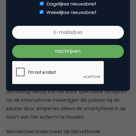
Een grote supermarktketen heeft een interne pilot
Dagelijkse nieuwsbrief
opgezet waarmee schermen in de winkel (digital
Wekelijkse nieuwsbrief
signage) worden aangepast op basis van het
profiel van de klant. Het klantprofiel is opgebouwd
op basis van de klantenkaart en verrijkt aan de
hand van een aantal vragen vanuit de app. Dit
krantenprofiel wordt gebruikt om de schermen in
de winkel dynamisch aan te passen.
Heeft de klant een voorkeur voor witte wijn, dan
worden hierover aanbiedingen getoond. In
aanvulling hierop kan de klant specifieke recepten
op de smartphone meekrijgen die passen bij de
keuzes door simpel en alleen de smartphone in de
buurt van het scherm te houden.
Momenteel onderzoekt de betreffende