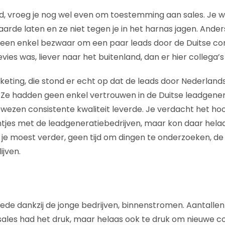
d, vroeg je nog wel even om toestemming aan sales. Je wi
aarde laten en ze niet tegen je in het harnas jagen. Ander
een enkel bezwaar om een paar leads door de Duitse con
ies was, liever naar het buitenland, dan er hier collega’s b
eting, die stond er echt op dat de leads door Nederland
e hadden geen enkel vertrouwen in de Duitse leadgenera
wezen consistente kwaliteit leverde. Je verdacht het ho
jntjes met de leadgeneratiebedrijven, maar kon daar helaa
us je moest verder, geen tijd om dingen te onderzoeken, 
ijven.
ede dankzij de jonge bedrijven, binnenstromen. Aantalle
ales had het druk, maar helaas ook te druk om nieuwe co