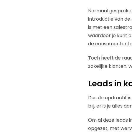
Normaal gesproken 
introductie van de
is met een salestra
waardoor je kunt op
de consumententak 
Toch heeft de raa
zakelijke klanten,
Leads in k
Dus de opdracht is 
blij, er is je alles
Om al deze leads i
opgezet, met wervi