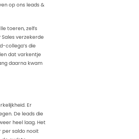
en op ons leads &
lle toeren, zelfs
? Sales verzekerde
d-collega’s die
en dat varkentje
t lang daarna kwam
kelijkheid. Er
egen. De leads die
weer heel laag. Het
 per saldo nooit