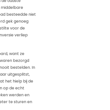
n de oudste
n middelbare
lead besteedde niet
werd gek genoeg
stilte voor de
nversie verliep
oard, want ze
e waren bezorgd
nooit bestelden. In
ar uitgesplitst,
 het hielp bij de
en op de echt
leken werden en
eter te sturen en