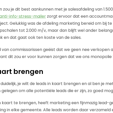
zou je dit best aankunnen met je salesafdeling van 1.5
anti-info-stress-mailer
zorgt ervoor dat een accountman
ject. Gelukkig was de afdeling marketing bereid om bij te
schalen tot 2.000 m/v, maar dan blijft wel ander belangri
en dat gaat ook ten koste van de sales.
d van commissarissen geëist dat we geen nee verkopen 
 want dit zou er voor kunnen zorgen dat we ons monopolie 
aart brengen
duidelijk, je wilt de leads in kaart brengen en al ben je 
 aan gelegen om alle potentiële leads die er zijn, zo goed mog
n kaart te brengen, heeft marketing een fijnmazig lead-
ng in elke gemeente. Alle leads worden daar verzameld e