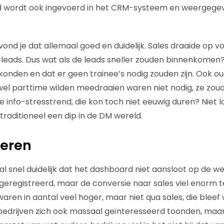
ad wordt ook ingevoerd in het CRM-systeem en weergegev
 vond je dat allemaal goed en duidelijk. Sales draaide op vo
g leads. Dus wat als de leads sneller zouden binnenkomen
konden en dat er geen trainee’s nodig zouden zijn. Ook ou
l parttime wilden meedraaien waren niet nodig, ze zoud
die info-stresstrend, die kon toch niet eeuwig duren? Nie
traditioneel een dip in de DM wereld.
peren
 snel duidelijk dat het dashboard niet aansloot op de wer
geregistreerd, maar de conversie naar sales viel enorm t
aren in aantal veel hoger, maar niet qua sales, die bleef 
bedrijven zich ook massaal geïnteresseerd toonden, maar