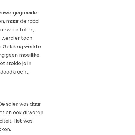
ieuwe, gegroeide
en, maar de raad
n zwaar tellen,
s werd er toch
 Gelukkig werkte
g geen moeilijke
t stelde je in
 daadkracht.
 De sales was daar
oot en ook al waren
iteit. Het was
kken.