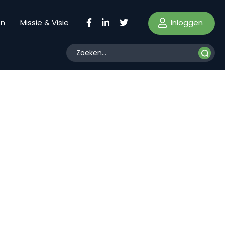
Inloggen
en
Missie & Visie
g