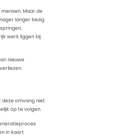
00 mensen. Maar de
ager langer bezig
 springen,
jk werk liggen bij
aan nieuwe
verliezen.
met deze omvang niet
elijk op te volgen.
generatieproces
n in kaart