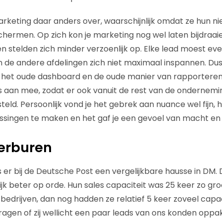
rketing daar anders over, waarschijnlijk omdat ze hun n
hermen. Op zich kon je marketing nog wel laten bijdraai
 stelden zich minder verzoenlijk op. Elke lead moest eve
n de andere afdelingen zich niet maximaal inspannen. Du
het oude dashboard en de oude manier van rapporteren.
 aan mee, zodat er ook vanuit de rest van de ondernemin
ld. Persoonlijk vond je het gebrek aan nuance wel fijn, he
issingen te maken en het gaf je een gevoel van macht en
terburen
s er bij de Deutsche Post een vergelijkbare hausse in DM.
ijk beter op orde. Hun sales capaciteit was 25 keer zo gr
bedrijven, dan nog hadden ze relatief 5 keer zoveel capac
vragen of zij wellicht een paar leads van ons konden oppa