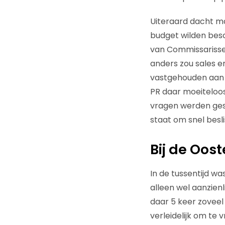
Uiteraard dacht ma
budget wilden besc
van Commissarissen
anders zou sales e
vastgehouden aan 
PR daar moeiteloos
vragen werden geste
staat om snel besl
Bij de Oos
In de tussentijd wa
alleen wel aanzienl
daar 5 keer zoveel 
verleidelijk om te 