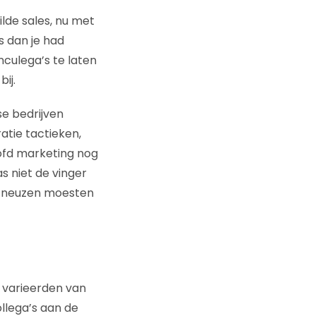
lde sales, nu met
s dan je had
culega’s te laten
ij.
se bedrijven
tie tactieken,
ofd marketing nog
s niet de vinger
de neuzen moesten
n varieerden van
llega’s aan de