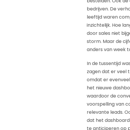
bestelden. Ook de o
bedrijven. De verh
leeftijd waren comp
inzichtelijk. Hoe 
door sales niet bijg
storm. Maar de cij
anders van week t
In de tussentijd w
zagen dat er veel 
omdat er evenveel 
het nieuwe dashboa
waardoor de conver
voorspelling van co
relevante leads. O
dat het dashboard 
te anticiperen op 