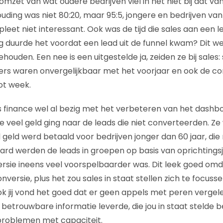
mzet van wat oudere bedrijven viel in het niet bij dat va
ouding was niet 80:20, maar 95:5, jongere en bedrijven va
leet niet interessant. Ook was de tijd die sales aan een 
lang duurde het voordat een lead uit de funnel kwam? Dit 
ehouden. Een nee is een uitgestelde ja, zeiden ze bij sales: 
fers waren onvergelijkbaar met het voorjaar en ook de co
ot week.
as finance wel al bezig met het verbeteren van het dashb
te veel geld ging naar de leads die niet converteerden. Z
geld werd betaald voor bedrijven jonger dan 60 jaar, die 
rd werden de leads in groepen op basis van oprichtingsja
sie ineens veel voorspelbaarder was. Dit leek goed omdat
nversie, plus het zou sales in staat stellen zich te focuss
ok jij vond het goed dat er geen appels met peren verge
betrouwbare informatie leverde, die jou in staat stelde b
problemen met capaciteit.