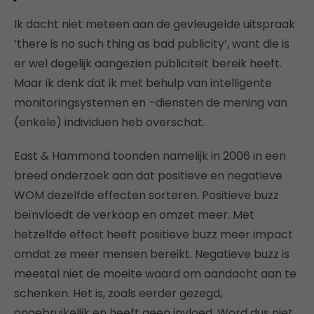
Ik dacht niet meteen aan de gevleugelde uitspraak
‘there is no such thing as bad publicity’, want die is
er wel degelijk aangezien publiciteit bereik heeft.
Maar ik denk dat ik met behulp van intelligente
monitoringsystemen en –diensten de mening van
(enkele) individuen heb overschat.
East & Hammond toonden namelijk in 2006 in een
breed onderzoek aan dat positieve en negatieve
WOM dezelfde effecten sorteren. Positieve buzz
beïnvloedt de verkoop en omzet meer. Met
hetzelfde effect heeft positieve buzz meer impact
omdat ze meer mensen bereikt. Negatieve buzz is
meestal niet de moeite waard om aandacht aan te
schenken. Het is, zoals eerder gezegd,
ongebruikelijk en heeft geen invloed. Word dus niet