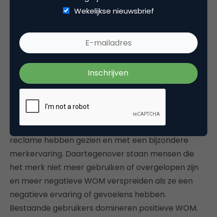
nieuwe merken
Wekelijkse nieuwsbrief
Opgevoed in de PR en groot geworden met de bell
curve van Rogers voor innovaties, dacht ik altijd dat
nieuwswaarde en innovatie per definitie goed zijn
voor WOM. (Een nieuw merk met een specifieke
technologische innovatie die Rogers beschrijft, valt
hier wellicht niet onder.) In het algemeen wordt
positieve WOM vooral gegeven door huidige
gebruikers, met een mening over het merk, de
reclame hebben gezien en met een bijzondere
merkervaring. Daartegenover staan mensen die
het merk niet meer gebruiken of overgelopen zijn
en meer negatieve WOM verspreiden als ze een
negatieve ervaring of gevoelens hebben.
Bestaande gebruikers domineren positieve WOM.