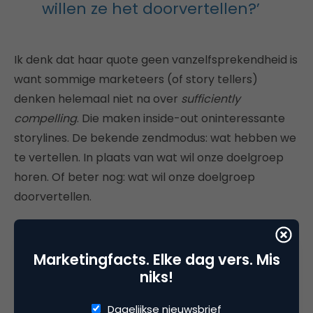
willen ze het doorvertellen?’
Ik denk dat haar quote geen vanzelfsprekendheid is
want sommige marketeers (of story tellers)
denken helemaal niet na over
sufficiently
compelling
. Die maken inside-out oninteressante
storylines. De bekende zendmodus: wat hebben we
te vertellen. In plaats van wat wil onze doelgroep
horen. Of beter nog: wat wil onze doelgroep
doorvertellen.
Mijn advies is om WOM te pretesten: Wat boeit het
de doelgroep? Is de story reproduceerbaar en
Marketingfacts. Elke dag vers. Mis
willen ze het doorvertellen?
niks!
Mythe 5. WOM is erg geschikt voor
Dagelijkse nieuwsbrief