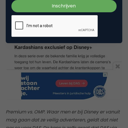
Premium vs. OMP. Waar men er bij Disney er vanuit
mag gaan dat ze veilig adverteren, geldt dat niet
per se voor DAS. De kans is zelfs groot dat DAS via