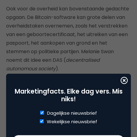
Ook voor de overheid kan bovenstaande gedachte
opgaan. De Bitcoin-software kan grote delen van
overheidstaken overnemen, zoals het verstrekken
van een geboortecertificaat, het uitreiken van een
paspoort, het aankopen van grond en het
stemmen op politieke partijen. Melanie Swan
noemt dit idee een DAS (
decentralised
autonomous society
).
Bitnation
is in de conceptualisering van de
Marketingfacts. Elke dag vers. Mis
blockchaingedachte voor de overheid het verst.
niks!
Hun slogan is ‘
Blockchains, not borders
’. Bitnation is
volgens oprichtster Susanne Tarkowski Tempelhof
Dagelijkse nieuwsbrief
het beste te omschrijven als een
do it yourself
-
Wekelijkse nieuwsbrief
overheid. Een van de pilotprojecten is het
verstrekken van een blockchain-ID.