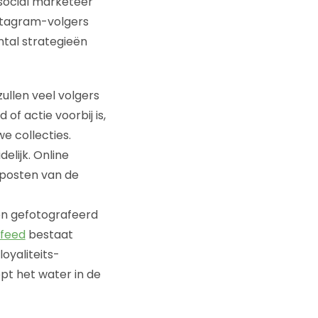
 social marketeer
nstagram-volgers
tal strategieën
zullen veel volgers
of actie voorbij is,
e collecties.
delijk. Online
s posten van de
ten gefotografeerd
-feed
bestaat
oyaliteits-
pt het water in de