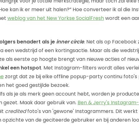
elangrijk voor je totale merkstrategie, maar toch zal elke
Hoe kan ik er meer uit halen?” Hoe converteer ik al die I
het
weblog van het New Yorkse SocialFresh
wordt een aan
volgers benadert als je
inner circle
. Net als op Facebook 
een wedstrijd of een kortingsactie. Maar als die wedstrijd 
 ze als eerste op hoogte brengt van nieuwe acties of nieuw
nkel een hotspot
. Met Instagram-filters wordt alles verlei
me
zorgt dat ze bij elke offline popup-party continu foto'
en het goed gestijlde bezoek.
elfs als je als merk geen account hebt, worden je produc
m gezet. Maak daar gebruik van.
Ben & Jerry's Instagram
uit
credited
foto's van 'gewone' Instagrammers. Dit werkt l
 opzichte van de geciteerde gebruiker en bij anderen loo