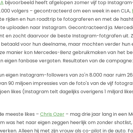
SA
bijvoorbeeld heeft afgelopen zomer vijf top Instagra
0.000 volgers – gecontracteerd om een week in een CLA,
 te rijden en hun roadtrip te fotograferen en met de hash
te uploaden naar Instagram. Gecontracteerd ja. Merced
 en zocht daarvoor de beste Instagram-fotgrafen uit. Z
 betaald voor hun deelname, maar mochten verder hun ei
ze manier kon Mercedes-Benz gebruikmaken van het ber
ijn eigen fanbase vergoten. Resultaten van de campagne:
un eigen Instagram-followers van zo'n 8.000 naar ruim 26
an 90 miljoen impressies van de foto's van de vijf fotogra
joen likes (Instagram telt dagelijks overigens 1 miljard lik
de meeste likes –
Chris Ozer
– mag drie jaar lang in een 
em was het naar eigen zeggen heerlijk om zonder shotlist,
ken. Alleen hij met zijn vrouw als co-pilot in de auto. F