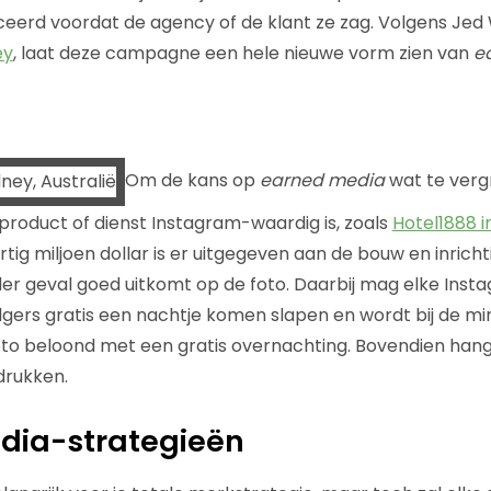
eerd voordat de agency of de klant ze zag. Volgens Jed 
ey
, laat deze campagne een hele nieuwe vorm zien van
e
Om de kans op
earned media
wat te vergr
 product of dienst Instagram-waardig is, zoals
Hotel1888 i
tig miljoen dollar is er uitgegeven aan de bouw en inricht
der geval goed uitkomt op de foto. Daarbij mag elke In
lgers gratis een nachtje komen slapen en wordt bij de m
to beloond met een gratis overnachting. Bovendien hang
drukken.
dia-strategieën