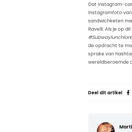
Dat Instagram-camp
Instagramfoto van
sandwichketen met 
Ravelli. Als je op 
#Subwaylunchlor
de opdracht te moe
sprake van hashtag
wereldberoemde a
Deel dit artikel
Marti