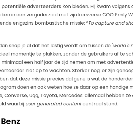
ij potentiële adverteerders kon bieden. Hij kwam volgens 
ken in een vergaderzaal met zijn kersverse COO Emily Whi
ende enigszins bombastische missie: “
To capture and sha
, dan snap je al dat het lastig wordt om tussen de '
world's
el momentje te plakken, zonder de gebruikers af te sch
minimaal een half jaar de tijd nemen om met advertentie
dverteerder niet op te wachten. Sterker nog: er zijn geno
ben dat deze missie precies datgene is wat de honderde
stagram doen en ook weten hoe ze daar op een handige m
, Converse, Ugg, Toyota, Mercedes: allemaal hebben ze 
ld waarbij
user generated content
centraal stond.
-Benz