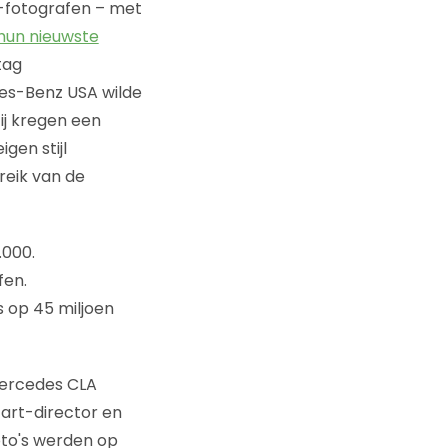
m-fotografen – met
hun nieuwste
tag
es-Benz USA wilde
ij kregen een
gen stijl
eik van de
.000.
fen.
es op 45 miljoen
Mercedes CLA
 art-director en
oto's werden op