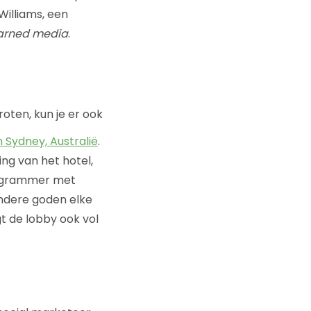
Williams, een
arned media
.
oten, kun je er ook
n Sydney, Australië
.
ing van het hotel,
stagrammer met
indere goden elke
t de lobby ook vol