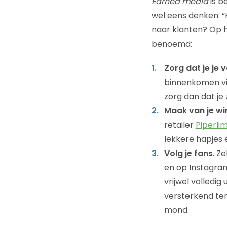
Earned media
is b
wel eens denken: “
naar klanten? Op 
benoemd:
Zorg dat je je 
binnenkomen via 
zorg dan dat je
Maak van je wi
retailer
Piperli
lekkere hapjes 
Volg je fans
. Z
en op Instagra
vrijwel volledig 
versterkend ten
mond.