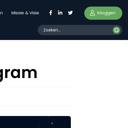
Inloggen
en
Missie & Visie
agram