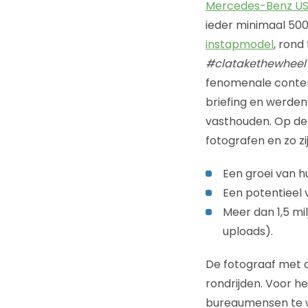
Mercedes-Benz U
ieder minimaal 50
instapmodel
, rond
#clatakethewheel
fenomenale content
briefing en werden
vasthouden. Op de
fotografen en zo z
Een groei van h
Een potentieel v
Meer dan 1,5 mil
uploads).
De fotograaf met 
rondrijden. Voor h
bureaumensen te wer