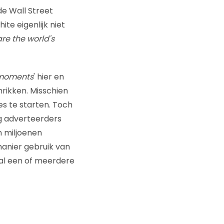
de Wall Street
te eigenlijk niet
re the world's
 moments
' hier en
rikken. Misschien
s te starten. Toch
eg adverteerders
n miljoenen
anier gebruik van
al een of meerdere