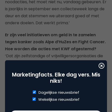
noodacties, het moet niet nu, vandaag gebeuren. Er
is jaarlijks in september een collecteweek langs de
deur en dat stemmen we uiteraard goed af met
andere doelen. Dat werkt prima.’
Er zijn veel initiatieven om geld in te zamelen
tegen kanker zoals Alpe d’HuZes en Fight Cancer.
Hoe worden die acties met KWF afgestemd?
‘Dat zijn zelfstandige of vrijwilligersorganisaties die
op hun manier geld inzamelen en met hen maken
we afspraken over de besteding van het geld. Wij
Marketingfacts. Elke dag vers. Mis
kijken wat er nodig is en waar, wij zorgen voor
niks!
toekenning en monitoring van de meest
impactvolle onderzoeksprojecten. Mooie
Dagelijkse nieuwsbrief
initiatieven waar we uiteraard heel dankbaar voor
Wekelijkse nieuwsbrief
zijn.’