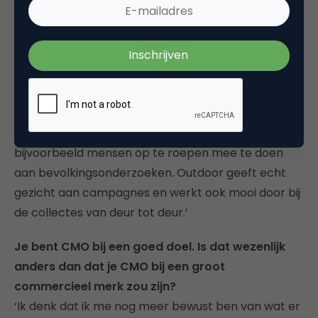
Wat doe je naast televisie nog meer aan media-
inzet?
‘Televisie is voor ons echt heel belangrijk, met name
voor de zichtbaarheid, maar ook voor de
voelbaarheid van de ziekte en alles eromheen.
Daarnaast speelt online uiteraard een grote rol,
vooral ook vanuit call to action-perspectief, om
bijvoorbeeld mensen op te roepen mee te doen
aan bevolkingsonderzoeken. Outdoor geeft echt
gezicht aan campagnes en werkt ook mooi door bij
de collectes van deur tot deur.’
Je bent CMO bij een goed doel. Is dat wezenlijk
anders dan dat je CMO bij een groot
commercieel merk zou zijn?
‘Ik denk dat ik me nog meer bewust ben van wat er