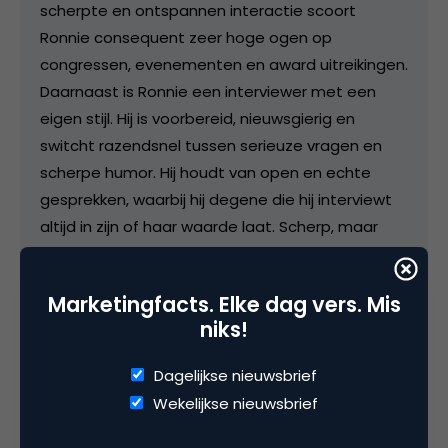
scherpte en ontspannen interactie scoort
Ronnie consequent zeer hoge ogen op
congressen, evenementen en award uitreikingen.
Daarnaast is Ronnie een interviewer met een
eigen stijl. Hij is voorbereid, nieuwsgierig en
switcht razendsnel tussen serieuze vragen en
scherpe humor. Hij houdt van open en echte
gesprekken, waarbij hij degene die hij interviewt
altijd in zijn of haar waarde laat. Scherp, maar
altijd met respect als vangrail. Ronnie heeft
meer dan tien jaar ervaring in het interview vak,
Marketingfacts. Elke dag vers. Mis
op het podium voor live publiek als ook voor de tv
niks!
camera’s van bijvoorbeeld 7DTV.
Dagelijkse nieuwsbrief
Wekelijkse nieuwsbrief
Categorie