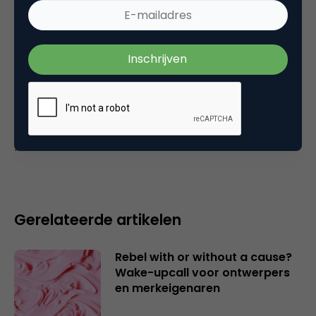
Commerce
Plaats reactie
Je moet
ingelogd zijn op
om een reactie te
plaatsen.
Gerelateerde artikelen
Rebel with or without a cause?
Wake-upcall voor ontwerpers
en merkeigenaren