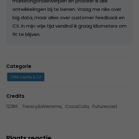
marketingonderwerpen en probeer ik alle
ontwikkelingen bij te benen. Vraag me niks over
big data, maar alles over customer feedback en
CX. In mijn vrije tijd verslind ik graag kilometers om
fit te blijven.
Categorie
CRM, Loyalty & CX
Credits
123RF
,
Treacy&Wiersma
,
CocaCola
,
Futurecast
Plaats reactie