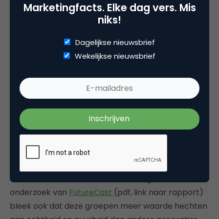
Marketingfacts. Elke dag vers. Mis
niks!
Dagelijkse nieuwsbrief
Wekelijkse nieuwsbrief
Zoals deze afbeelding laat zien hebben Millenials en
Gen-Z diversiteit en inclusiviteit hoog zitten. Uit
onderzoek van
FutureCast
(pdf, link naar rapport)
bleek ook dat deze groepen meer waarde hechten