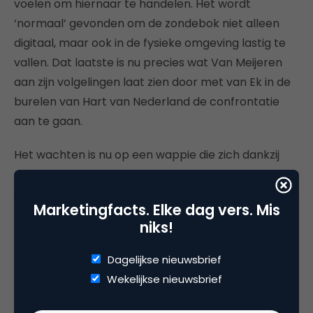
voelen om hiernaar te handelen. Het wordt
‘normaal’ gevonden om de zondebok niet alleen
digitaal, maar ook in de fysieke omgeving lastig te
vallen. Dat laatste is nu precies wat Van Meijeren
aan zijn volgelingen laat zien door met van Ek in de
burelen van Hart van Nederland de confrontatie
aan te gaan.
Het wachten is nu op een wappie die zich dankzij
deze online handleiding gevrijwaard voelt om
hetzelfde of erger te doen. Waartoe al deze
Marketingfacts. Elke dag vers. Mis
krankzinnigheid kan leiden zagen we op 6 januari
niks!
2021 tijdens de bestorming van het Capitool. Geen
wonder dat de hashtag
Dagelijkse nieuwsbrief
#FVDmoetverbodenworden momenteel trending
Wekelijkse nieuwsbrief
is.