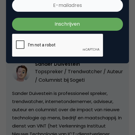
Deel dit artikel
Kopieer link
Sander Duivestein
Topspreker / Trendwatcher / Auteur
/ Columnist bij
Sogeti
Sander Duivestein is professioneel spreker,
trendwatcher, internetondernemer, adviseur,
auteur en columnist over de impact van nieuwe
technologie op mens, bedrijf en maatschappij. In
dienst van VINT (het Verkennings Instituut
Nieuwe Technologie van ICT-dienstverlener