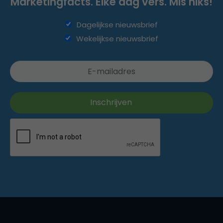
Marketingfacts. Elke dag vers. Mis niks!
Dagelijkse nieuwsbrief
Wekelijkse nieuwsbrief