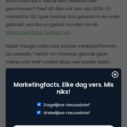
structured
data. Heb je een nieuwsartikel
geschreven? Geef dit dan ook aan via JSON-LD
metadata. Dit type markup kan gewoon in de code
gebruikt worden en getest worden via de
Structured Data Testing Tool
.
Naast Google zullen ook sociale mediaplatformen
als LinkedIn, Twitter en Pinterest gebruik gaan
maken van AMP omdat deze veel sneller laden.
Bijvoorbeeld in de interne browsers van LinkedIn of
Twitter. Je optimaliseert in dit geval dus niet alleen
Marketingfacts. Elke dag vers. Mis
voor Google.
niks!
Kan ik zelf de AMP-versie van een
Dagelijkse nieuwsbrief
pagina testen?
Wekelijkse nieuwsbrief
Wil je zelf aan de slag met het bouwen/omzetten