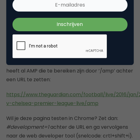
van een AMP-versie van een pagina of heb je via
een CMS een plug-in gevonden die een AMP-versie
creëert en wil je deze testen? Dan kan dat via de
Web Developers Tool in Chrome.
Het enige wat je moet doen voor je deze tool gaat
gebruiken, is een stukje code aan de URL toevoegen.
Een goed voorbeeld: de website van The Guardian
heeft al AMP die te bereiken zijn door ‘/amp’ achter
een URL te zetten:
https://www.theguardian.com/football/live/2016/jan/
v-chelsea-premier-league-live/amp
Wil je deze pagina testen in Chrome? Zet dan:
#development=1
achter de URL en ga vervolgens
naar de web developer tool (snelcode: crtl+shift+i).